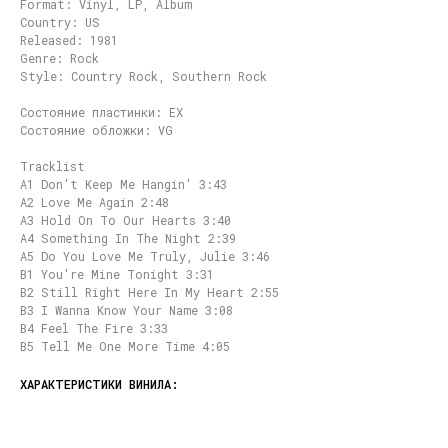
Format: Vinyl, LP, Album
Country: US
Released: 1981
Genre: Rock
Style: Country Rock, Southern Rock
Состояние пластинки: EX
Состояние обложки: VG
Tracklist
A1 Don't Keep Me Hangin' 3:43
A2 Love Me Again 2:48
A3 Hold On To Our Hearts 3:40
A4 Something In The Night 2:39
A5 Do You Love Me Truly, Julie 3:46
B1 You're Mine Tonight 3:31
B2 Still Right Here In My Heart 2:55
B3 I Wanna Know Your Name 3:08
B4 Feel The Fire 3:33
B5 Tell Me One More Time 4:05