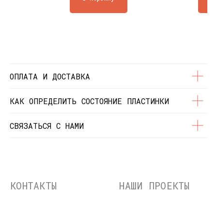
Состояние пластинок
Разработка сайта
© Dustybeats.ru Интернет-магазин
виниловых пластинок
ИП Чиркова Ольга Святославовна, ОГРНИП:
323774600664115, ИНН: 771597260331
ОПЛАТА И ДОСТАВКА
КАК ОПРЕДЕЛИТЬ СОСТОЯНИЕ ПЛАСТИНКИ
СВЯЗАТЬСЯ С НАМИ