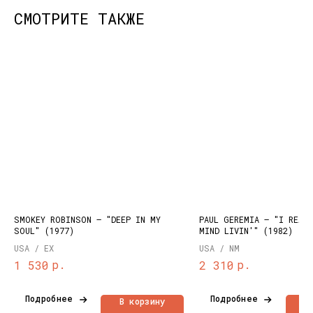
СМОТРИТЕ ТАКЖЕ
КОНТАКТЫ
НАШИ ПРОЕКТЫ
info@dustybeats.ru
Издательство
+7 903 290-99-73
Подкаст на YOUTUBE
Telegram
Telegram канал
SMOKEY ROBINSON – "DEEP IN MY
PAUL GEREMIA – "I REAL
SOUL" (1977)
MIND LIVIN'" (1982)
НАВИГАЦИЯ
USA / EX
USA / NM
Публичная оферта
Каталог
р.
р.
1 530
2 310
Политика
Доставка и оплата
конфиденциальности
О нас
Подробнее
Подробнее
В корзину
В
Контакты