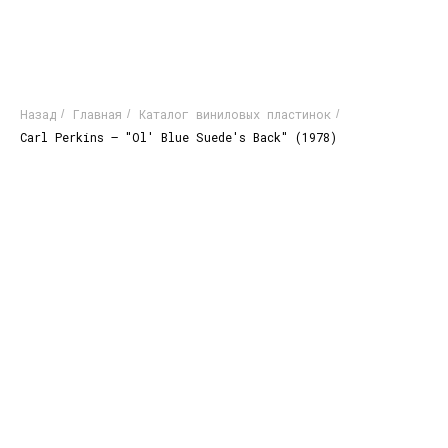
Назад
Главная
Каталог виниловых пластинок
/
/
/
Carl Perkins – "Ol' Blue Suede's Back" (1978)