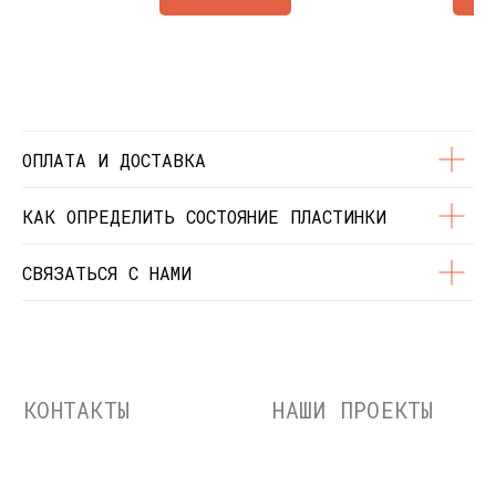
Состояние пластинок
Разработка сайта
© Dustybeats.ru Интернет-магазин
виниловых пластинок
ИП Чиркова Ольга Святославовна, ОГРНИП:
323774600664115, ИНН: 771597260331
ОПЛАТА И ДОСТАВКА
КАК ОПРЕДЕЛИТЬ СОСТОЯНИЕ ПЛАСТИНКИ
СВЯЗАТЬСЯ С НАМИ