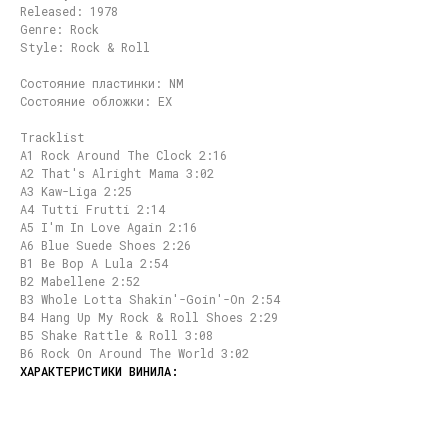
Released: 1978
Genre: Rock
Style: Rock & Roll
Состояние пластинки: NM
Состояние обложки: EX
Tracklist
A1 Rock Around The Clock 2:16
A2 That's Alright Mama 3:02
A3 Kaw-Liga 2:25
A4 Tutti Frutti 2:14
A5 I'm In Love Again 2:16
A6 Blue Suede Shoes 2:26
B1 Be Bop A Lula 2:54
B2 Mabellene 2:52
B3 Whole Lotta Shakin'-Goin'-On 2:54
B4 Hang Up My Rock & Roll Shoes 2:29
B5 Shake Rattle & Roll 3:08
B6 Rock On Around The World 3:02