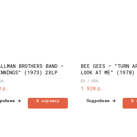
ALLMAN BROTHERS BAND –
BEE GEES – "TURN A
INNINGS" (1973) 2XLP
LOOK AT ME" (1978)
SA
EX / USA
р.
р.
0
1 920
робнее
В корзину
Подробнее
В 