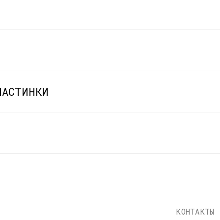
ЛАСТИНКИ
КОНТАКТЫ
info@dustybeats.ru
+7 903 290-99-73
Telegram
НАВИГАЦИЯ