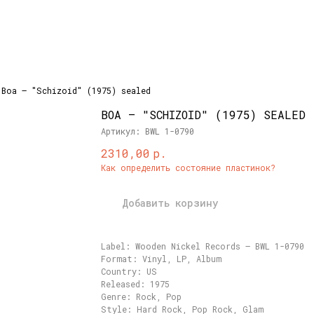
Boa – "Schizoid" (1975) sealed
BOA – "SCHIZOID" (1975) SEALED
Артикул:
BWL 1-0790
р.
2310,00
Как определить состояние пластинок?
Добавить корзину
Label: Wooden Nickel Records – BWL 1-0790
Format: Vinyl, LP, Album
Country: US
Released: 1975
Genre: Rock, Pop
Style: Hard Rock, Pop Rock, Glam