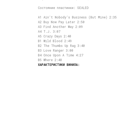
Состояние пластинки: SEALED
A1 Ain't Nobody's Business (But Mine) 2:35
A2 Buy Now Pay Later 2:50
A3 Find Another Way 2:09
A4 T.J. 3:07
A5 Crazy Days 2:40
B1 Wild Blood 2:49
B2 The Thumbs Up Rag 3:40
B3 Love Ranger 3:00
B4 Once Upon A Time 4:27
B5 Where 2:48