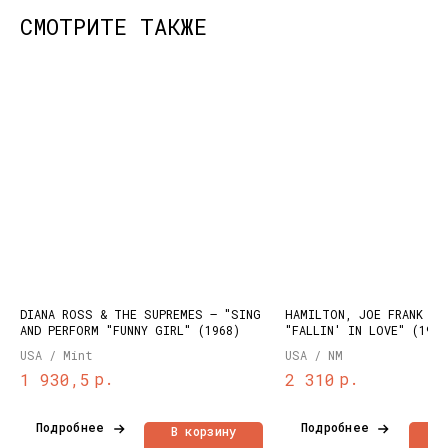
СМОТРИТЕ ТАКЖЕ
КОНТАКТЫ
НАШИ ПРОЕКТЫ
info@dustybeats.ru
Издательство
+7 903 290-99-73
Подкаст на YOUTUBE
Telegram
Telegram канал
DIANA ROSS & THE SUPREMES ‎– "SING
HAMILTON, JOE FRANK & 
AND PERFORM "FUNNY GIRL" (1968)
"FALLIN' IN LOVE" (1975
НАВИГАЦИЯ
USA / Mint
USA / NM
Публичная оферта
Каталог
р.
р.
1 930,5
2 310
Политика
Доставка и оплата
конфиденциальности
О нас
Подробнее
Подробнее
В корзину
В
Контакты