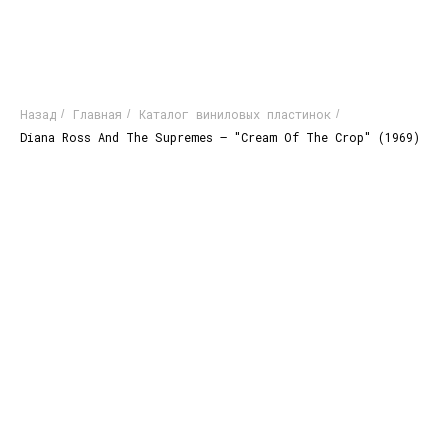
Назад
Главная
Каталог виниловых пластинок
/
/
/
Diana Ross And The Supremes ‎– "Cream Of The Crop" (1969)