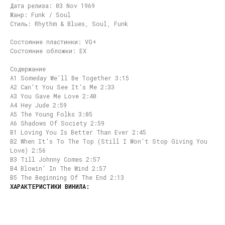
Дата релиза: 03 Nov 1969
Жанр: Funk / Soul
Стиль: Rhythm & Blues, Soul, Funk
Состояние пластинки: VG+
Состояние обложки: EX
Содержание
A1 Someday We'll Be Together 3:15
A2 Can't You See It's Me 2:33
A3 You Gave Me Love 2:40
A4 Hey Jude 2:59
A5 The Young Folks 3:05
A6 Shadows Of Society 2:59
B1 Loving You Is Better Than Ever 2:45
B2 When It's To The Top (Still I Won't Stop Giving You
Love) 2:56
B3 Till Johnny Comes 2:57
B4 Blowin' In The Wind 2:57
B5 The Beginning Of The End 2:13