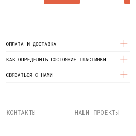
Состояние пластинок
Разработка сайта
© Dustybeats.ru Интернет-магазин
виниловых пластинок
ИП Чиркова Ольга Святославовна, ОГРНИП:
323774600664115, ИНН: 771597260331
ОПЛАТА И ДОСТАВКА
КАК ОПРЕДЕЛИТЬ СОСТОЯНИЕ ПЛАСТИНКИ
СВЯЗАТЬСЯ С НАМИ