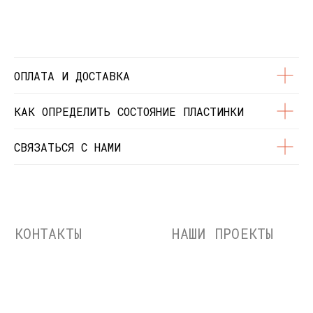
© Dustybeats.ru Интернет-магазин
виниловых пластинок
ИП Чиркова Ольга Святославовна, ОГРНИП:
323774600664115, ИНН: 771597260331
ОПЛАТА И ДОСТАВКА
КАК ОПРЕДЕЛИТЬ СОСТОЯНИЕ ПЛАСТИНКИ
СВЯЗАТЬСЯ С НАМИ