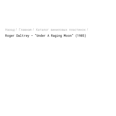
Назад
Главная
Каталог виниловых пластинок
/
/
/
Roger Daltrey – "Under A Raging Moon" (1985)