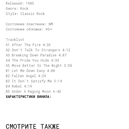
Released: 1985
Genre: Rock
Style: Classic Rock
Состояние пластинки: NM
Состояние обложки: VG+
Tracklist
A1 After The Fire 4:36
A2 Don't Talk To Strangers 4:12
A3 Breaking Down Paradise 4:07
A4 The Pride You Hide 4:33
A5 Move Better In The Night 3:58
B1 Let Me Down Easy 4:08
B2 Fallen Angel 4:29
B3 It Don't Satisfy Me 3:14
B4 Rebel 4:19
B5 Under A Raging Moon 6:43
СМОТРИТЕ ТАКЖЕ