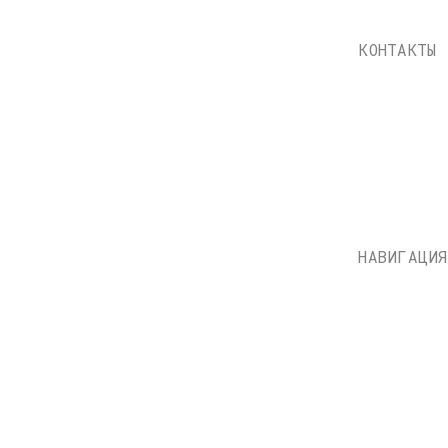
НАВИГАЦИЯ
Каталог
Доставка и оплата
О нас
Контакты
Состояние пластинок
Публичная оферта
НН: 771597260331
Политика конфиденциально