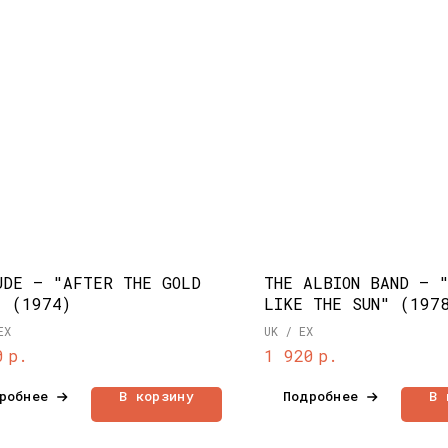
UDE – "AFTER THE GOLD
THE ALBION BAND – 
" (1974)
LIKE THE SUN" (197
EX
UK / EX
р.
р.
0
1 920
робнее
В корзину
Подробнее
В 