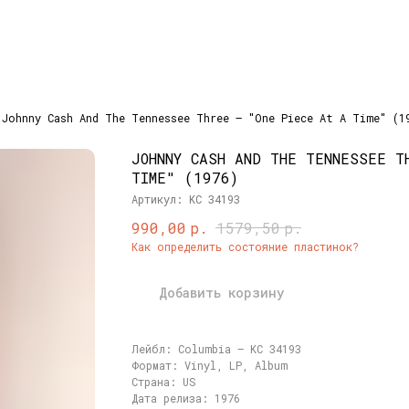
Johnny Cash And The Tennessee Three ‎– "One Piece At A Time" (1
JOHNNY CASH AND THE TENNESSEE T
TIME" (1976)
Артикул:
KC 34193
р.
р.
990,00
1579,50
Как определить состояние пластинок?
Добавить корзину
Лейбл: Columbia ‎– KC 34193
Формат: Vinyl, LP, Album
Страна: US
Дата релиза: 1976