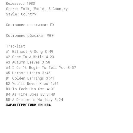
Released: 1983
Genre: Folk, World, & Country
Style: Country
Состояние пластинки: EX
Состояние обложки: VG+
Tracklist
A1 Without A Song 3:49
A2 Once In A While 4:23
A3 Autumn Leaves 3:58
A4 I Can't Begin To Tell You 3:57
A5 Harbor Lights 3:46
B1 Golden Earrings 3:41
B2 You'll Never Know 4:06
B3 To Each His Own 4:01
B4 As Time Goes By 3:48
B5 A Dreamer's Holiday 3:24