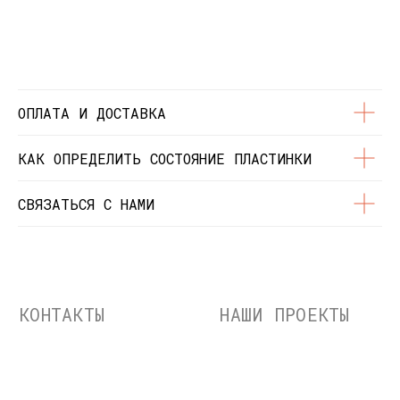
© Dustybeats.ru Интернет-магазин
виниловых пластинок
ИП Чиркова Ольга Святославовна, ОГРНИП:
323774600664115, ИНН: 771597260331
ОПЛАТА И ДОСТАВКА
КАК ОПРЕДЕЛИТЬ СОСТОЯНИЕ ПЛАСТИНКИ
СВЯЗАТЬСЯ С НАМИ