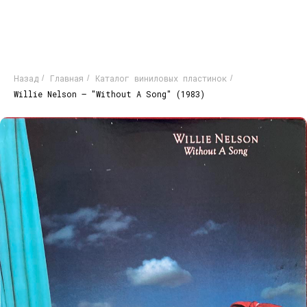
Назад
Главная
Каталог виниловых пластинок
/
/
/
Willie Nelson ‎– "Without A Song" (1983)