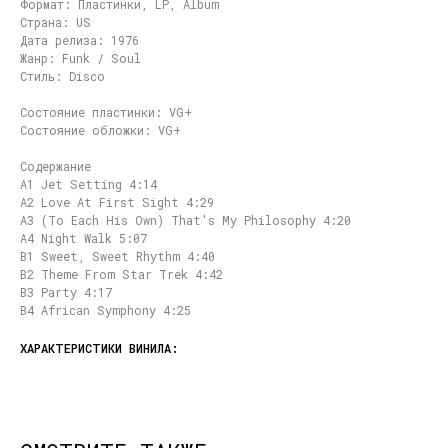
Формат: Пластинки, LP, Album
Страна: US
Дата релиза: 1976
Жанр: Funk / Soul
Стиль: Disco
Состояние пластинки: VG+
Состояние обложки: VG+
Содержание
A1 Jet Setting 4:14
A2 Love At First Sight 4:29
A3 (To Each His Own) That's My Philosophy 4:20
A4 Night Walk 5:07
B1 Sweet, Sweet Rhythm 4:40
B2 Theme From Star Trek 4:42
B3 Party 4:17
B4 African Symphony 4:25