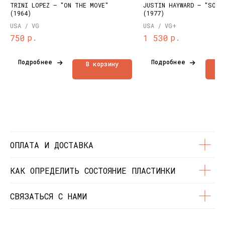
TRINI LOPEZ – "ON THE MOVE"
JUSTIN HAYWARD – "SONG
Публичная оферта
Каталог
(1964)
(1977)
Политика
Доставка и оплата
USA / VG
USA / VG+
конфиденциальности
О нас
р.
р.
750
1 530
Контакты
Состояние пластинок
Разработка сайта
Подробнее
Подробнее
В корзину
В
© Dustybeats.ru Интернет-магазин
виниловых пластинок
ИП Чиркова Ольга Святославовна, ОГРНИП:
323774600664115, ИНН: 771597260331
ОПЛАТА И ДОСТАВКА
КАК ОПРЕДЕЛИТЬ СОСТОЯНИЕ ПЛАСТИНКИ
СВЯЗАТЬСЯ С НАМИ