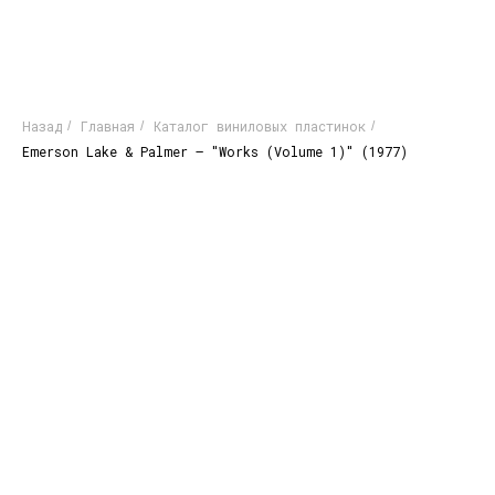
Назад
Главная
Каталог виниловых пластинок
/
/
/
Emerson Lake & Palmer ‎– "Works (Volume 1)" (1977)