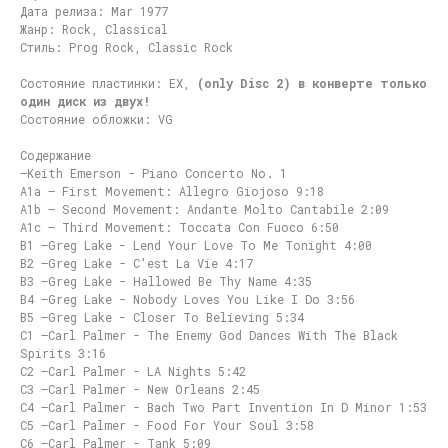
Дата релиза: Mar 1977
Жанр: Rock, Classical
Стиль: Prog Rock, Classic Rock
Состояние пластинки: EX,
(only Disc 2) в конверте только
один диск из двух!
Состояние обложки: VG
Содержание
–Keith Emerson - Piano Concerto No. 1
A1a – First Movement: Allegro Giojoso 9:18
A1b – Second Movement: Andante Molto Cantabile 2:09
A1c – Third Movement: Toccata Con Fuoco 6:50
B1 –Greg Lake - Lend Your Love To Me Tonight 4:00
B2 –Greg Lake - C'est La Vie 4:17
B3 –Greg Lake - Hallowed Be Thy Name 4:35
B4 –Greg Lake - Nobody Loves You Like I Do 3:56
B5 –Greg Lake - Closer To Believing 5:34
C1 –Carl Palmer - The Enemy God Dances With The Black
Spirits 3:16
C2 –Carl Palmer - LA Nights 5:42
C3 –Carl Palmer - New Orleans 2:45
C4 –Carl Palmer - Bach Two Part Invention In D Minor 1:53
C5 –Carl Palmer - Food For Your Soul 3:58
C6 –Carl Palmer - Tank 5:09