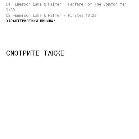
D1 –Emerson Lake & Palmer - Fanfare For The Common Man
9:38
D2 –Emerson Lake & Palmer - Pirates 13:20
СМОТРИТЕ ТАКЖЕ
КОНТАКТЫ
НАШИ ПРОЕКТЫ
info@dustybeats.ru
Издательство
+7 903 290-99-73
Подкаст на YOUTUBE
Telegram
Telegram канал
НАВИГАЦИЯ