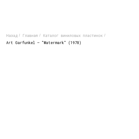
Назад
Главная
Каталог виниловых пластинок
/
/
/
Art Garfunkel – "Watermark" (1978)