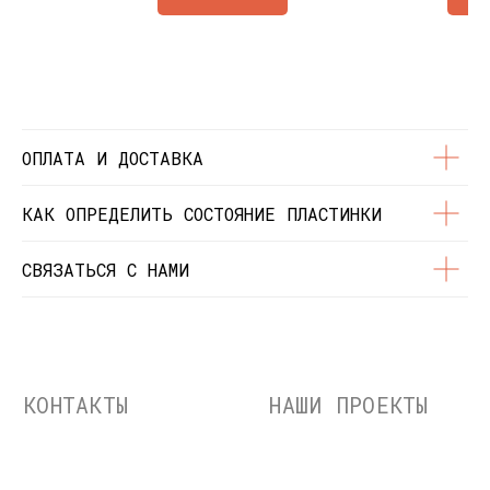
Состояние пластинок
Разработка сайта
© Dustybeats.ru Интернет-магазин
виниловых пластинок
ИП Чиркова Ольга Святославовна, ОГРНИП:
323774600664115, ИНН: 771597260331
ОПЛАТА И ДОСТАВКА
КАК ОПРЕДЕЛИТЬ СОСТОЯНИЕ ПЛАСТИНКИ
СВЯЗАТЬСЯ С НАМИ