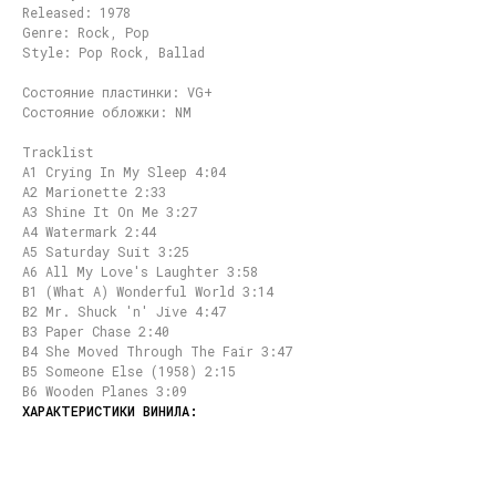
Released: 1978
Genre: Rock, Pop
Style: Pop Rock, Ballad
Состояние пластинки: VG+
Состояние обложки: NM
Tracklist
A1 Crying In My Sleep 4:04
A2 Marionette 2:33
A3 Shine It On Me 3:27
A4 Watermark 2:44
A5 Saturday Suit 3:25
A6 All My Love's Laughter 3:58
B1 (What A) Wonderful World 3:14
B2 Mr. Shuck 'n' Jive 4:47
B3 Paper Chase 2:40
B4 She Moved Through The Fair 3:47
B5 Someone Else (1958) 2:15
B6 Wooden Planes 3:09