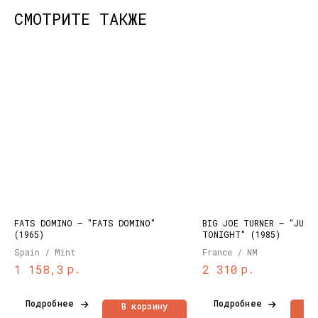
СМОТРИТЕ ТАКЖЕ
КОНТАКТЫ
НАШИ ПРОЕКТЫ
info@dustybeats.ru
Издательство
+7 903 290-99-73
Подкаст на YOUTUBE
Telegram
Telegram канал
FATS DOMINO ‎– "FATS DOMINO"
BIG JOE TURNER – "JUMP
(1965)
TONIGHT" (1985)
НАВИГАЦИЯ
Spain / Mint
France / NM
Публичная оферта
Каталог
р.
р.
1 158,3
2 310
Политика
Доставка и оплата
конфиденциальности
О нас
Подробнее
Подробнее
В корзину
В
Контакты