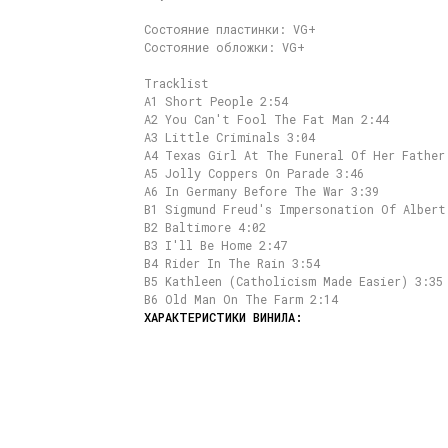
Состояние пластинки: VG+
Состояние обложки: VG+
Tracklist
A1 Short People 2:54
A2 You Can't Fool The Fat Man 2:44
A3 Little Criminals 3:04
A4 Texas Girl At The Funeral Of Her Father
A5 Jolly Coppers On Parade 3:46
A6 In Germany Before The War 3:39
B1 Sigmund Freud's Impersonation Of Albert
B2 Baltimore 4:02
B3 I'll Be Home 2:47
B4 Rider In The Rain 3:54
B5 Kathleen (Catholicism Made Easier) 3:35
B6 Old Man On The Farm 2:14