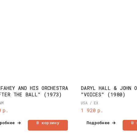
 FAHEY AND HIS ORCHESTRA
DARYL HALL & JOHN 
FTER THE BALL" (1973)
"VOICES" (1980)
NM
USA / EX
р.
р.
0
1 920
робнее
В корзину
Подробнее
В 