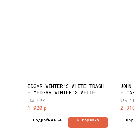
EDGAR WINTER'S WHITE TRASH
JOHN
– "EDGAR WINTER'S WHITE
– "A
TRASH" (1971)
USA / EX
USA / 
р.
1 920
2 31
Подробнее
В корзину
Под