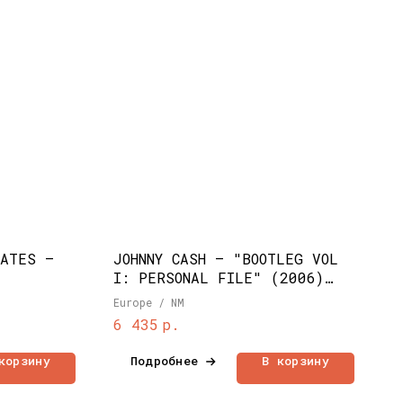
OATES –
JOHNNY CASH – "BOOTLEG VOL
I: PERSONAL FILE" (2006)
3LP BOX
Europe / NM
р.
6 435
корзину
Подробнее
В корзину