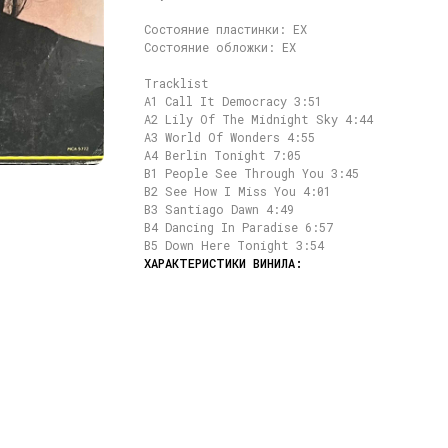
Состояние пластинки: EX
Состояние обложки: EX
Tracklist
A1 Call It Democracy 3:51
A2 Lily Of The Midnight Sky 4:44
A3 World Of Wonders 4:55
A4 Berlin Tonight 7:05
B1 People See Through You 3:45
B2 See How I Miss You 4:01
B3 Santiago Dawn 4:49
B4 Dancing In Paradise 6:57
B5 Down Here Tonight 3:54