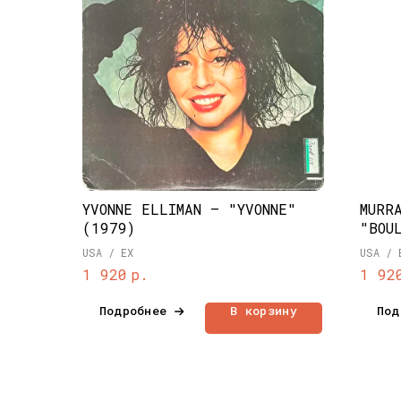
YVONNE ELLIMAN – "YVONNE"
MURR
(1979)
"BOU
USA / EX
USA / 
р.
1 920
1 92
Подробнее
В корзину
Под