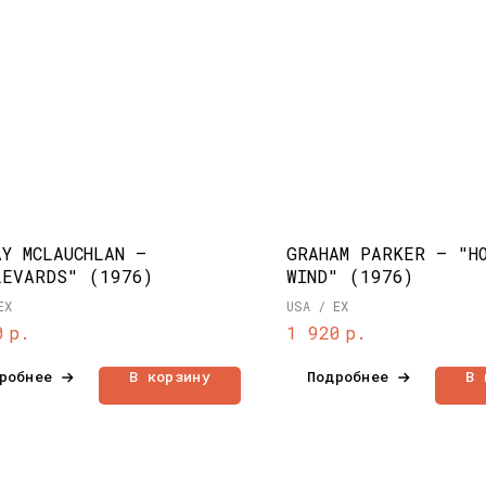
AY MCLAUCHLAN –
GRAHAM PARKER – "H
LEVARDS" (1976)
WIND" (1976)
EX
USA / EX
р.
р.
0
1 920
робнее
В корзину
Подробнее
В 