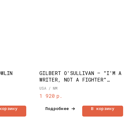
OWLIN
GILBERT O'SULLIVAN – "I'M A
WRITER, NOT A FIGHTER"
(1973)
USA / NM
р.
1 920
корзину
Подробнее
В корзину