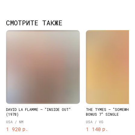
СМОТРИТЕ ТАКЖЕ
КОНТАКТЫ
НАШИ ПРОЕКТЫ
info@dustybeats.ru
Издательство
+7 903 290-99-73
Подкаст на YOUTUBE
Telegram
Telegram канал
DAVID LA FLAMME – "INSIDE OUT"
THE TYMES – "SOMEWHERE
НАВИГАЦИЯ
(1978)
BONUS 7" SINGLE
Публичная оферта
Каталог
USA / NM
USA / VG
Политика
Доставка и оплата
р.
р.
1 920
1 140
конфиденциальности
О нас