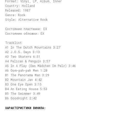
Format: Vinyl, LP, Album, Inner
Country: Holland
Released: 1987
Genre: Rock
Style: Alternative Rock
Состояние пластинки: EX
Состояние обложки: EX
Tracklist
A1 In The Dutch Mountains 3:27
A2 J.O.S. Days 3:13
A3 Two Skaters 6:51
A4 Pelican & Penguin 3:57
A5 In A Play (Das Mädchen Im Pelz) 3:46
A6 Oom-pah-pah Men 1:20
B1 The Panorama Man 3:29
B2 Mountain Jan 4:42
B3 One Eye Open 3:15
B4 An Eating House 5:53
B5 The Swimmer 3:49
B6 Goodnight 2:42