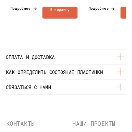
Контакты
Подробнее
Подробнее
В корзину
В
Состояние пластинок
Разработка сайта
© Dustybeats.ru Интернет-магазин
виниловых пластинок
ИП Чиркова Ольга Святославовна, ОГРНИП:
323774600664115, ИНН: 771597260331
ОПЛАТА И ДОСТАВКА
КАК ОПРЕДЕЛИТЬ СОСТОЯНИЕ ПЛАСТИНКИ
СВЯЗАТЬСЯ С НАМИ