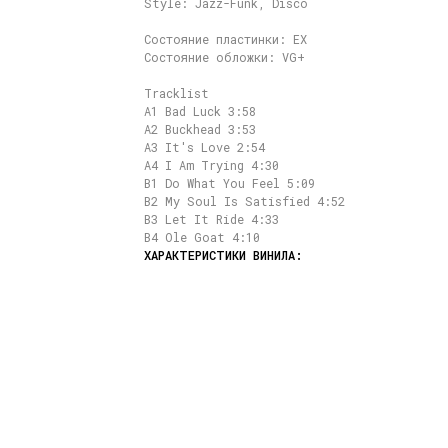
Style: Jazz-Funk, Disco
Состояние пластинки: EX
Состояние обложки: VG+
Tracklist
A1 Bad Luck 3:58
A2 Buckhead 3:53
A3 It's Love 2:54
A4 I Am Trying 4:30
B1 Do What You Feel 5:09
B2 My Soul Is Satisfied 4:52
B3 Let It Ride 4:33
B4 Ole Goat 4:10