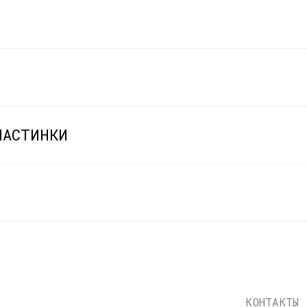
ЛАСТИНКИ
КОНТАКТЫ
info@dustybeats.ru
+7 903 290-99-73
Telegram
НАВИГАЦИЯ