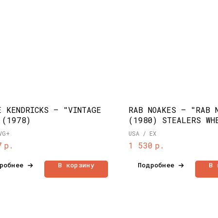
E KENDRICKS – "VINTAGE
RAB NOAKES – "RAB 
 (1978)
(1980) STEALERS WH
VG+
USA / EX
р.
р.
7
1 530
робнее
В корзину
Подробнее
В 