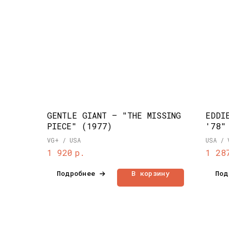
GENTLE GIANT – "THE MISSING
EDDI
PIECE" (1977)
'78"
VG+ / USA
USA / 
р.
1 920
1 28
Подробнее
В корзину
Под