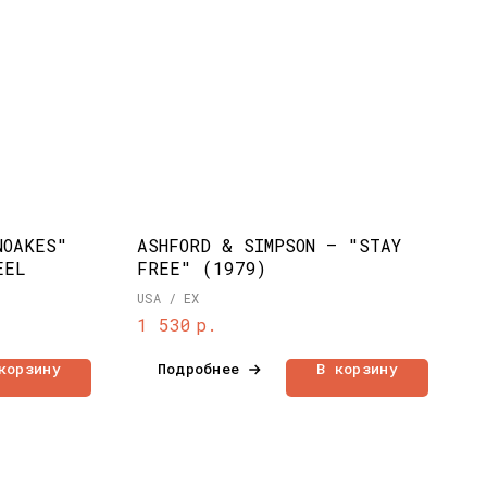
NOAKES"
ASHFORD & SIMPSON – "STAY
EEL
FREE" (1979)
USA / EX
р.
1 530
корзину
Подробнее
В корзину