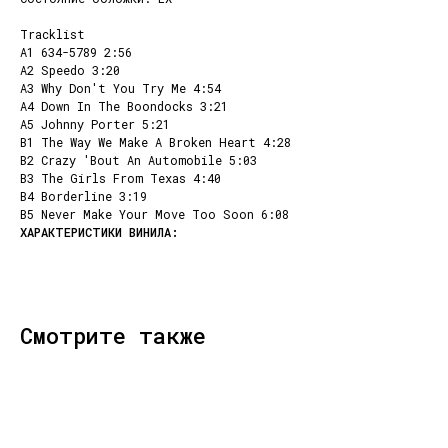
Tracklist
A1 634-5789 2:56
A2 Speedo 3:20
A3 Why Don't You Try Me 4:54
A4 Down In The Boondocks 3:21
A5 Johnny Porter 5:21
B1 The Way We Make A Broken Heart 4:28
B2 Crazy 'Bout An Automobile 5:03
B3 The Girls From Texas 4:40
B4 Borderline 3:19
B5 Never Make Your Move Too Soon 6:08
КОНТАКТЫ
НАШИ ПРОЕКТЫ
info@dustybeats.ru
Издательство
+7 903 290-99-73
Подкаст на YOUTUBE
Telegram
Telegram канал
Смотрите также
НАВИГАЦИЯ
Публичная оферта
Каталог
Политика
Доставка и оплата