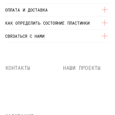
конфиденциальности
О нас
ОПЛАТА И ДОСТАВКА
Контакты
Состояние пластинок
Разработка сайта
КАК ОПРЕДЕЛИТЬ СОСТОЯНИЕ ПЛАСТИНКИ
© Dustybeats.ru Интернет-магазин
виниловых пластинок
СВЯЗАТЬСЯ С НАМИ
ИП Чиркова Ольга Святославовна, ОГРНИП:
323774600664115, ИНН: 771597260331