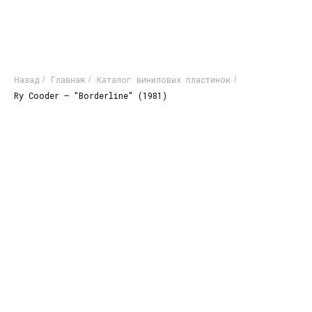
Назад
Главная
Каталог виниловых пластинок
/
/
/
Ry Cooder – "Borderline" (1981)