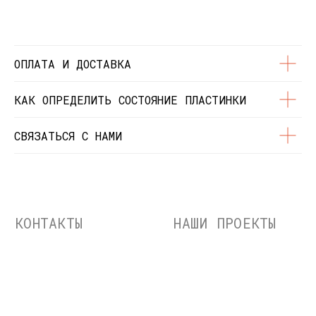
© Dustybeats.ru Интернет-магазин
виниловых пластинок
ИП Чиркова Ольга Святославовна, ОГРНИП:
323774600664115, ИНН: 771597260331
ОПЛАТА И ДОСТАВКА
КАК ОПРЕДЕЛИТЬ СОСТОЯНИЕ ПЛАСТИНКИ
СВЯЗАТЬСЯ С НАМИ