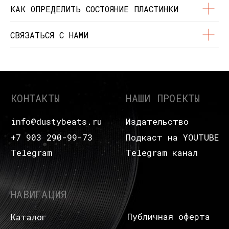
Состояние пластинок
Разработка сайта
КАК ОПРЕДЕЛИТЬ СОСТОЯНИЕ ПЛАСТИНКИ
© Dustybeats.ru Интернет-магазин
СВЯЗАТЬСЯ С НАМИ
виниловых пластинок
ИП Чиркова Ольга Святославовна, ОГРНИП:
323774600664115, ИНН: 771597260331