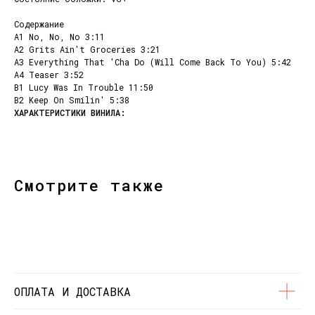
Содержание
A1 No, No, No 3:11
A2 Grits Ain't Groceries 3:21
A3 Everything That 'Cha Do (Will Come Back To You) 5:42
A4 Teaser 3:52
B1 Lucy Was In Trouble 11:50
B2 Keep On Smilin' 5:38
КОНТАКТЫ
НАШИ ПРОЕКТЫ
info@dustybeats.ru
Издательство
+7 903 290-99-73
Подкаст на YOUTUBE
Смотрите также
Telegram
Telegram канал
НАВИГАЦИЯ
Публичная оферта
Каталог
Политика
Доставка и оплата
конфиденциальности
О нас
ОПЛАТА И ДОСТАВКА
Контакты