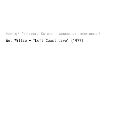
Назад
Главная
Каталог виниловых пластинок
/
/
/
Wet Willie ‎– "Left Coast Live" (1977)