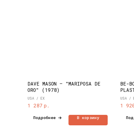
DAVE MASON ‎– "MARIPOSA DE
BE-B
ORO" (1978)
PLAS
USA / EX
USA / 
р.
1 287
1 92
Подробнее
В корзину
Под