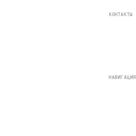
НАВИГАЦИЯ
Каталог
Доставка и оплата
О нас
Контакты
Состояние пластинок
Публичная оферта
НН: 771597260331
Политика конфиденциально