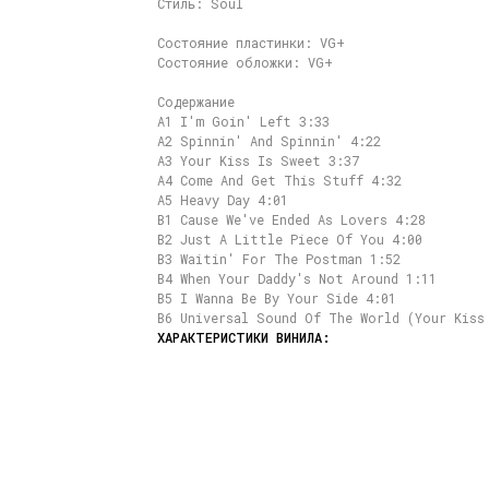
Стиль: Soul
Состояние пластинки: VG+
Состояние обложки: VG+
Содержание
A1 I'm Goin' Left 3:33
A2 Spinnin' And Spinnin' 4:22
A3 Your Kiss Is Sweet 3:37
A4 Come And Get This Stuff 4:32
A5 Heavy Day 4:01
B1 Cause We've Ended As Lovers 4:28
B2 Just A Little Piece Of You 4:00
B3 Waitin' For The Postman 1:52
B4 When Your Daddy's Not Around 1:11
B5 I Wanna Be By Your Side 4:01
B6 Universal Sound Of The World (Your Kiss