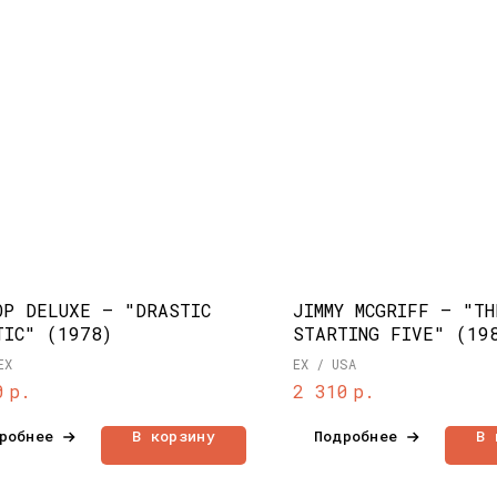
OP DELUXE – "DRASTIC
JIMMY MCGRIFF – "TH
TIC" (1978)
STARTING FIVE" (19
EX
EX / USA
р.
р.
0
2 310
робнее
В корзину
Подробнее
В 