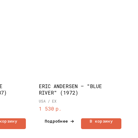
E
ERIC ANDERSEN – "BLUE
87)
RIVER" (1972)
USA / EX
р.
1 530
корзину
Подробнее
В корзину