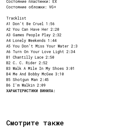
Состояние пластинки: EX
Состояние обложки: VG+
Tracklist
A1 Don't Be Cruel 1:56
A2 You Can Have Her 2:20
A3 Games People Play 2:32
A4 Lonely Weekends 1:44
A5 You Don't Miss Your Water 2:3
А6 Turn On Your Love Light 2:34
B1 Chantilly Lace 2:50
B2 C. C. Rider 2:52
B3 Walk A Mile In My Shoes 3:01
B4 Me And Bobby McGee 3:10
B5 Shotgun Man 2:45
B6 I'm Walkin 2:09
КОНТАКТЫ
НАШИ ПРОЕКТЫ
info@dustybeats.ru
Издательство
+7 903 290-99-73
Подкаст на YOUTUBE
Telegram
Telegram канал
Смотрите также
НАВИГАЦИЯ