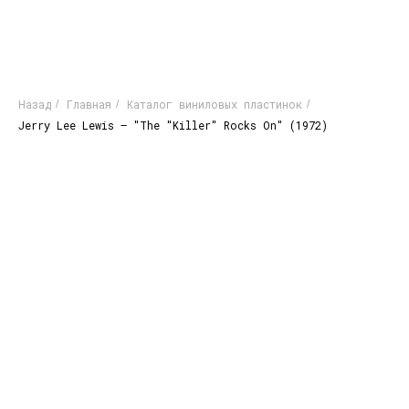
Назад
Главная
Каталог виниловых пластинок
/
/
/
Jerry Lee Lewis – "The "Killer" Rocks On" (1972)