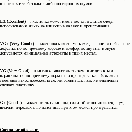
виниловых пластинок
проигрывается без каких-либо посторонних шумов.
ИП Чиркова Ольга Святославовна, ОГРНИП:
323774600664115, ИНН: 771597260331
Публичная оферта
EX (Excellent)
– пластинка может иметь незначительные следы
использования, никак не влияющие на звук и проигрывание.
VG+ (Very Good+)
– пластинка может иметь следы износа и небольшие
дефекты, но по-прежнему хорошо и комфортно звучать, в звуке
допускаются минимальные артефакты в тихих местах.
VG (Very Good)
– пластинка может иметь заметные дефекты и
царапины, но по-прежнему нормально проигрываться. Возможен
заметный износ дорожек, шум, негромкие щелчки, не мешающие
слушать пластинку.
G+ (Good+)
– может иметь царапины, сильный износ дорожек, шум,
щелчки, перескоки, но пластинка при этом может проигрываться.
Состояние обложки: