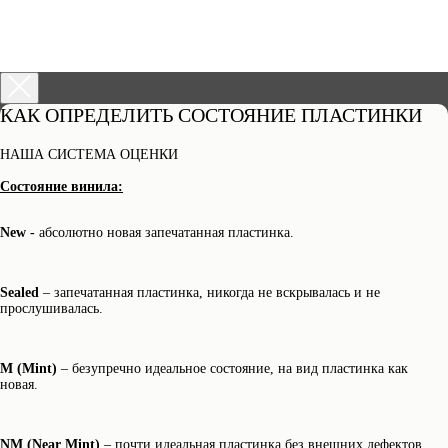
КАК ОПРЕДЕЛИТЬ СОСТОЯНИЕ ПЛАСТИНКИ
НАША СИСТЕМА ОЦЕНКИ
НАВИГАЦИЯ
Каталог
Состояние винила:
Доставка и оплата
О нас
Контакты
New -
абсолютно новая запечатанная пластинка.
Состояние пластинок
КОНТАКТЫ
info@dustybeats.ru
+7 903 290-99-73
Sealed
– запечатанная пластинка, никогда не вскрывалась и не
Telegram
прослушивалась.
НАШИ ПРОЕКТЫ
Издательство
Подкаст на YOUTUBE
M (Mint)
– безупречно идеальное состояние, на вид пластинка как
Telegram канал
новая.
Разработка сайта
Политика
конфиденциальности
© Dustybeats.ru Интернет-магазин
NM (Near Mint)
– почти идеальная пластинка без внешних дефектов,