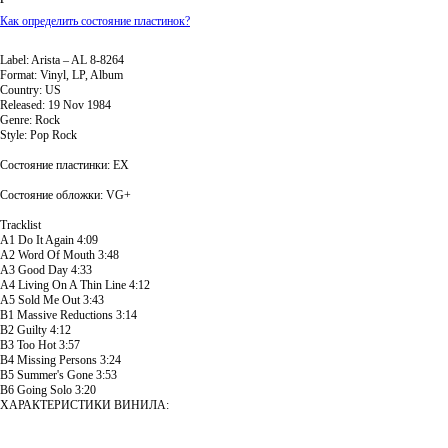
Как определить состояние пластинок?
Добавить корзину
Label: Arista ‎– AL 8-8264
Format: Vinyl, LP, Album
Country: US
Released: 19 Nov 1984
Genre: Rock
Style: Pop Rock
Состояние пластинки: EX
Состояние обложки: VG+
Tracklist
A1 Do It Again 4:09
A2 Word Of Mouth 3:48
A3 Good Day 4:33
A4 Living On A Thin Line 4:12
A5 Sold Me Out 3:43
B1 Massive Reductions 3:14
B2 Guilty 4:12
B3 Too Hot 3:57
B4 Missing Persons 3:24
B5 Summer's Gone 3:53
B6 Going Solo 3:20