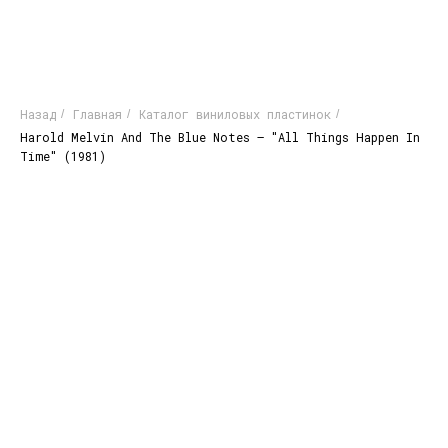
Назад
Главная
Каталог виниловых пластинок
/
/
/
Harold Melvin And The Blue Notes – "All Things Happen In
Time" (1981)