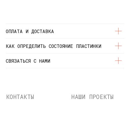
© Dustybeats.ru Интернет-магазин
виниловых пластинок
ИП Чиркова Ольга Святославовна, ОГРНИП:
323774600664115, ИНН: 771597260331
ОПЛАТА И ДОСТАВКА
КАК ОПРЕДЕЛИТЬ СОСТОЯНИЕ ПЛАСТИНКИ
СВЯЗАТЬСЯ С НАМИ