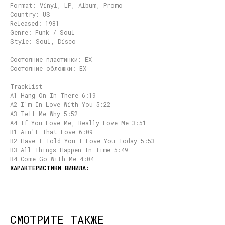
Format: Vinyl, LP, Album, Promo
Country: US
Released: 1981
Genre: Funk / Soul
Style: Soul, Disco
Состояние пластинки: EX
Состояние обложки: EX
Tracklist
A1 Hang On In There 6:19
A2 I'm In Love With You 5:22
A3 Tell Me Why 5:52
A4 If You Love Me, Really Love Me 3:51
B1 Ain't That Love 6:09
B2 Have I Told You I Love You Today 5:53
B3 All Things Happen In Time 5:49
B4 Come Go With Me 4:04
СМОТРИТЕ ТАКЖЕ