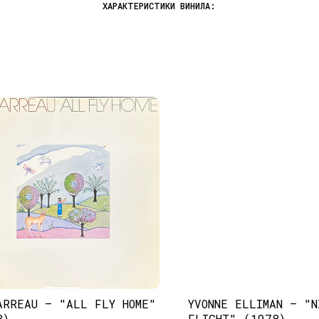
ARREAU – "ALL FLY HOME"
YVONNE ELLIMAN – "N
8)
FLIGHT" (1978)