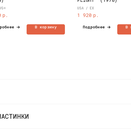
VG+
USA / EX
р.
р.
0
1 920
робнее
В корзину
Подробнее
В 
ЛАСТИНКИ
КОНТАКТЫ