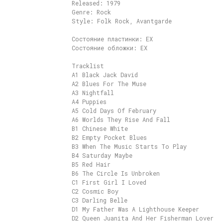
Released: 1979
Genre: Rock
Style: Folk Rock, Avantgarde
Состояние пластинки: EX
Состояние обложки: EX
Tracklist
A1 Black Jack David
A2 Blues For The Muse
A3 Nightfall
A4 Puppies
A5 Cold Days Of February
A6 Worlds They Rise And Fall
B1 Chinese White
B2 Empty Pocket Blues
B3 When The Music Starts To Play
B4 Saturday Maybe
B5 Red Hair
B6 The Circle Is Unbroken
C1 First Girl I Loved
C2 Cosmic Boy
C3 Darling Belle
D1 My Father Was A Lighthouse Keeper
D2 Queen Juanita And Her Fisherman Lover