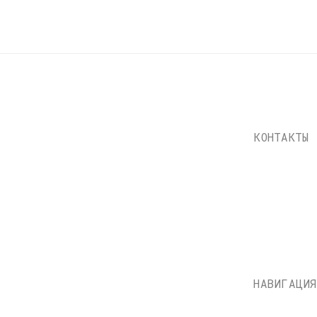
info@dustybeats.ru
+7 903 290-99-73
Telegram
НАВИГАЦИЯ
Каталог
Доставка и оплата
О нас
Контакты
Состояние пластинок