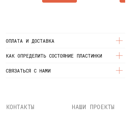
Состояние пластинок
Разработка сайта
© Dustybeats.ru Интернет-магазин
виниловых пластинок
ИП Чиркова Ольга Святославовна, ОГРНИП:
323774600664115, ИНН: 771597260331
ОПЛАТА И ДОСТАВКА
КАК ОПРЕДЕЛИТЬ СОСТОЯНИЕ ПЛАСТИНКИ
СВЯЗАТЬСЯ С НАМИ