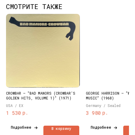
СМОТРИТЕ ТАКЖЕ
КОНТАКТЫ
НАШИ ПРОЕКТЫ
info@dustybeats.ru
Издательство
+7 903 290-99-73
Подкаст на YOUTUBE
Telegram
Telegram канал
CROWBAR – "BAD MANORS (CROWBAR'S
GEORGE HARRISON – "WON
GOLDEN HITS, VOLUME 1)" (1971)
MUSIC" (1968)
НАВИГАЦИЯ
USA / EX
Germany / Sealed
Публичная оферта
Каталог
р.
р.
1 530
3 980
Политика
Доставка и оплата
конфиденциальности
О нас
Подробнее
Подробнее
В корзину
В
Контакты