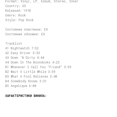
Format: Vinyl, LP, Album, Stereo, Inner
Country: US
Released: 1978
Genre: Rock
Style: Pop Rock
Состояние пластинки: EX
Состояние обложки: EX
Tracklist
A1 Nightwatch 7:52
A2 Easy Driver 3:33
A3 Down 'N Dirty 4:44
A4 Down In The Boondocks 4:23
B1 Whenever I Call You "Friend" 3:59
B2 Wait A Little While 3:59
B3 What A Fool Believes 3:40
B4 Somebody Knows 3:31
B5 Angelique 6:00