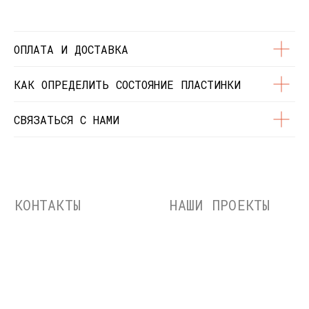
© Dustybeats.ru Интернет-магазин
виниловых пластинок
ИП Чиркова Ольга Святославовна, ОГРНИП:
ОПЛАТА И ДОСТАВКА
323774600664115, ИНН: 771597260331
КАК ОПРЕДЕЛИТЬ СОСТОЯНИЕ ПЛАСТИНКИ
СВЯЗАТЬСЯ С НАМИ