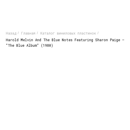
Назад
Главная
Каталог виниловых пластинок
/
/
/
Harold Melvin And The Blue Notes Featuring Sharon Paige –
"The Blue Album" (1980)