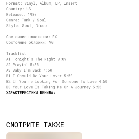
Format: Vinyl, Album, LP, Insert
Country: US
Released: 1980
Genre: Funk / Soul
Style: Soul, Disco
Состояние пластинки: EX
Состояние обложки: VG
Tracklist
A1 Tonight's The Night 8:09
A2 Prayin' 5:58
A3 Baby I'm Back 4:50
B1 I Should Be Your Lover 5:50
B2 If You're Looking For Someone To Love 4:50
B3 Your Love Is Taking Me On A Journey 5:55
СМОТРИТЕ ТАКЖЕ