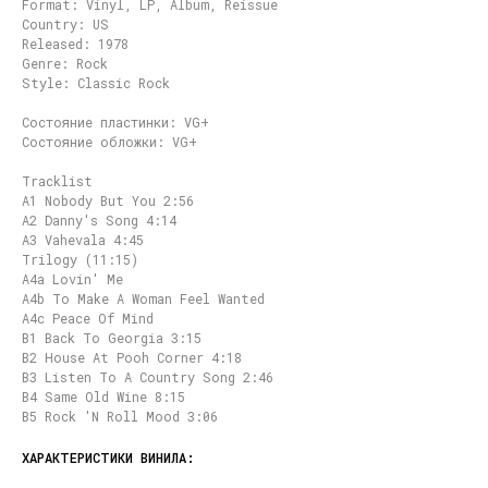
Format: Vinyl, LP, Album, Reissue
Country: US
Released: 1978
Genre: Rock
Style: Classic Rock
Состояние пластинки: VG+
Состояние обложки: VG+
Tracklist
A1 Nobody But You 2:56
A2 Danny's Song 4:14
A3 Vahevala 4:45
Trilogy (11:15)
A4a Lovin' Me
A4b To Make A Woman Feel Wanted
A4c Peace Of Mind
B1 Back To Georgia 3:15
B2 House At Pooh Corner 4:18
B3 Listen To A Country Song 2:46
B4 Same Old Wine 8:15
B5 Rock 'N Roll Mood 3:06