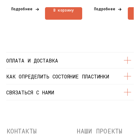
Контакты
Подробнее
Подробнее
В корзину
В
Состояние пластинок
Разработка сайта
© Dustybeats.ru Интернет-магазин
виниловых пластинок
ИП Чиркова Ольга Святославовна, ОГРНИП:
323774600664115, ИНН: 771597260331
ОПЛАТА И ДОСТАВКА
КАК ОПРЕДЕЛИТЬ СОСТОЯНИЕ ПЛАСТИНКИ
СВЯЗАТЬСЯ С НАМИ