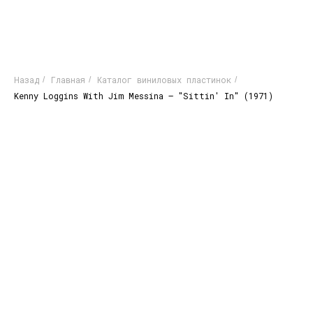
Назад
Главная
Каталог виниловых пластинок
/
/
/
Kenny Loggins With Jim Messina – "Sittin' In" (1971)