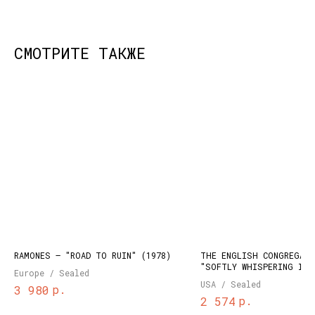
СМОТРИТЕ ТАКЖЕ
КОНТАКТЫ
НАШИ ПРОЕКТЫ
info@dustybeats.ru
Издательство
+7 903 290-99-73
Подкаст на YOUTUBE
Telegram
Telegram канал
RAMONES – "ROAD TO RUIN" (1978)
THE ENGLISH CONGREGATI
НАВИГАЦИЯ
"SOFTLY WHISPERING I L
Europe / Sealed
(1972)
Публичная оферта
Каталог
USA / Sealed
р.
3 980
Политика
Доставка и оплата
р.
2 574
конфиденциальности
О нас