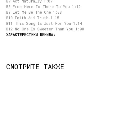
B7 Act Naturally 1:07
B8 From Here To There To You 1:12
B9 Let Me Be The One 1:08
B10 Faith And Truth 1:15
B11 This Song Is Just For You 1:14
B12 No One Is Sweeter Than You 1:08
СМОТРИТЕ ТАКЖЕ
КОНТАКТЫ
НАШИ ПРОЕКТЫ
info@dustybeats.ru
Издательство
+7 903 290-99-73
Подкаст на YOUTUBE
Telegram
Telegram канал