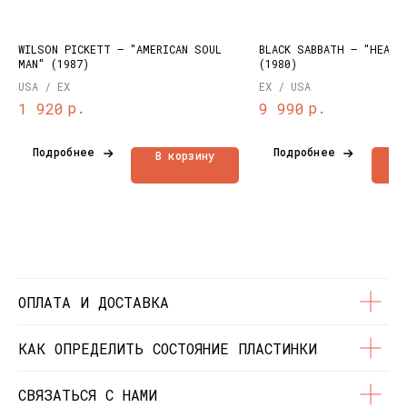
НАВИГАЦИЯ
Публичная оферта
Каталог
WILSON PICKETT – "AMERICAN SOUL
BLACK SABBATH – "HEAVE
MAN" (1987)
(1980)
Политика
Доставка и оплата
конфиденциальности
USA / EX
EX / USA
О нас
р.
р.
1 920
9 990
Контакты
Состояние пластинок
Разработка сайта
Подробнее
Подробнее
В корзину
В
© Dustybeats.ru Интернет-магазин
виниловых пластинок
ИП Чиркова Ольга Святославовна, ОГРНИП:
323774600664115, ИНН: 771597260331
ОПЛАТА И ДОСТАВКА
КАК ОПРЕДЕЛИТЬ СОСТОЯНИЕ ПЛАСТИНКИ
СВЯЗАТЬСЯ С НАМИ