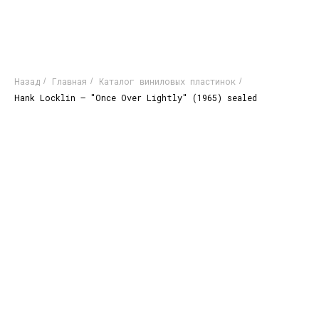
Назад
Главная
Каталог виниловых пластинок
/
/
/
Hank Locklin ‎– "Once Over Lightly" (1965) sealed