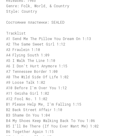
Released: 1965
Genre: Folk, World, & Country
Style: Country
Состояние пластинки: SEALED
Tracklist
A1 Send Me The Pillow You Dream On 1:13
A2 The Same Sweet Girl 1:12
A3 Fraulein 1:10
A4 Flying South 1:09
A5 I Walk The Line 1:10
A6 I Don't Hurt Anymore 1:15
A7 Tennessee Border 1:00
A8 The Wild Side Of Life 1:02
A9 Loose Talk 1:02
A10 Before I'm Over You 1:12
A11 Geisha Girl 1:02
A12 Fool No. 1 1:02
B1 Please Help Me, I'm Falling 1:15
B2 Back Street Affair 1:10
B3 Shame On You 1:04
B4 My Shoes Keep Walking Back To You 1:06
B5 I'll Be There (If You Ever Want Me) 1:02
B6 Together Again 1:15