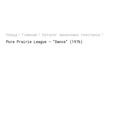
Назад
Главная
Каталог виниловых пластинок
/
/
/
Pure Prairie League – "Dance" (1976)