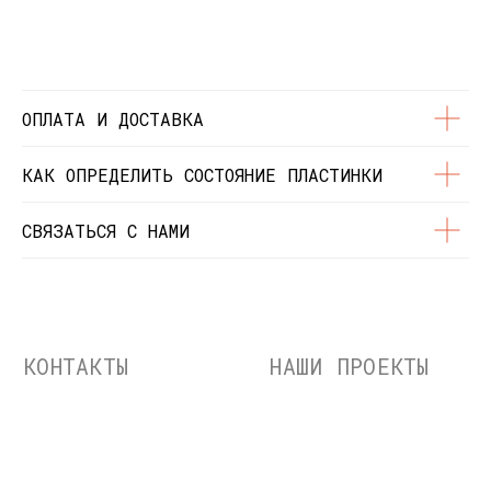
© Dustybeats.ru Интернет-магазин
виниловых пластинок
ИП Чиркова Ольга Святославовна, ОГРНИП:
323774600664115, ИНН: 771597260331
ОПЛАТА И ДОСТАВКА
КАК ОПРЕДЕЛИТЬ СОСТОЯНИЕ ПЛАСТИНКИ
СВЯЗАТЬСЯ С НАМИ