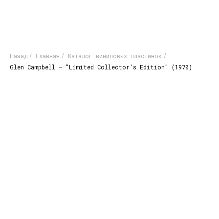
Назад
Главная
Каталог виниловых пластинок
/
/
/
Glen Campbell – "Limited Collector's Edition" (1970)