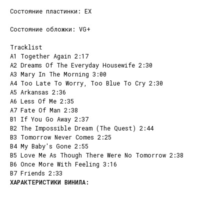
Состояние пластинки: EX
Состояние обложки: VG+
Tracklist
A1 Together Again 2:17
A2 Dreams Of The Everyday Housewife 2:30
A3 Mary In The Morning 3:00
A4 Too Late To Worry, Too Blue To Cry 2:30
A5 Arkansas 2:36
A6 Less Of Me 2:35
A7 Fate Of Man 2:38
B1 If You Go Away 2:37
B2 The Impossible Dream (The Quest) 2:44
B3 Tomorrow Never Comes 2:25
B4 My Baby's Gone 2:55
B5 Love Me As Though There Were No Tomorrow 2:38
B6 Once More With Feeling 3:16
КОНТАКТЫ
НАШИ ПРОЕКТЫ
B7 Friends 2:33
info@dustybeats.ru
Издательство
+7 903 290-99-73
Подкаст на YOUTUBE
Telegram
Telegram канал