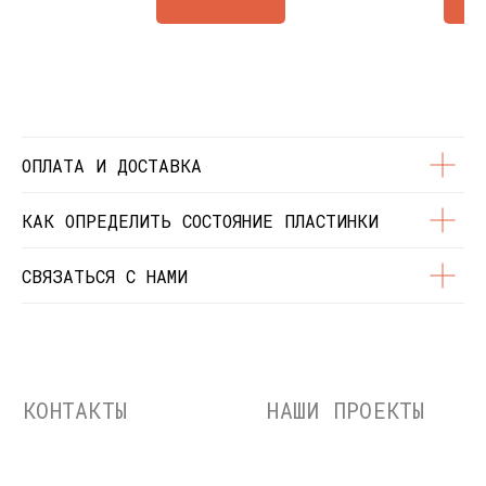
Состояние пластинок
Разработка сайта
© Dustybeats.ru Интернет-магазин
виниловых пластинок
ИП Чиркова Ольга Святославовна, ОГРНИП:
323774600664115, ИНН: 771597260331
ОПЛАТА И ДОСТАВКА
КАК ОПРЕДЕЛИТЬ СОСТОЯНИЕ ПЛАСТИНКИ
СВЯЗАТЬСЯ С НАМИ