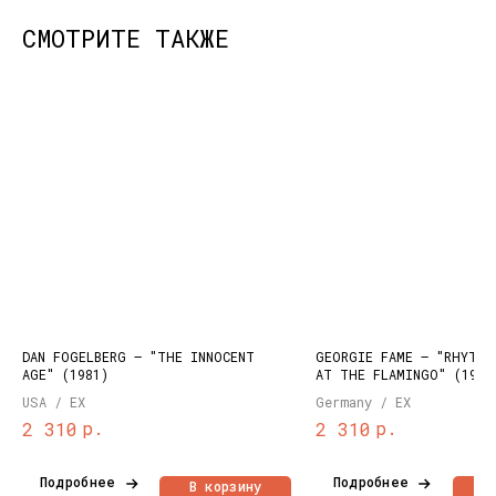
СМОТРИТЕ ТАКЖЕ
КОНТАКТЫ
НАШИ ПРОЕКТЫ
info@dustybeats.ru
Издательство
+7 903 290-99-73
Подкаст на YOUTUBE
Telegram
Telegram канал
DAN FOGELBERG – "THE INNOCENT
GEORGIE FAME – "RHYTHM
AGE" (1981)
AT THE FLAMINGO" (1964
НАВИГАЦИЯ
USA / EX
Germany / EX
Публичная оферта
Каталог
р.
р.
2 310
2 310
Политика
Доставка и оплата
конфиденциальности
О нас
Подробнее
Подробнее
Контакты
В корзину
В