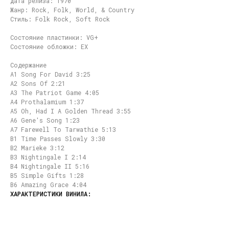
Дата релиза: 1970
Жанр: Rock, Folk, World, & Country
Стиль: Folk Rock, Soft Rock
Состояние пластинки: VG+
Состояние обложки: EX
Содержание
A1 Song For David 3:25
A2 Sons Of 2:21
A3 The Patriot Game 4:05
A4 Prothalamium 1:37
A5 Oh, Had I A Golden Thread 3:55
A6 Gene's Song 1:23
A7 Farewell To Tarwathie 5:13
B1 Time Passes Slowly 3:30
B2 Marieke 3:12
B3 Nightingale I 2:14
B4 Nightingale II 5:16
B5 Simple Gifts 1:28
B6 Amazing Grace 4:04