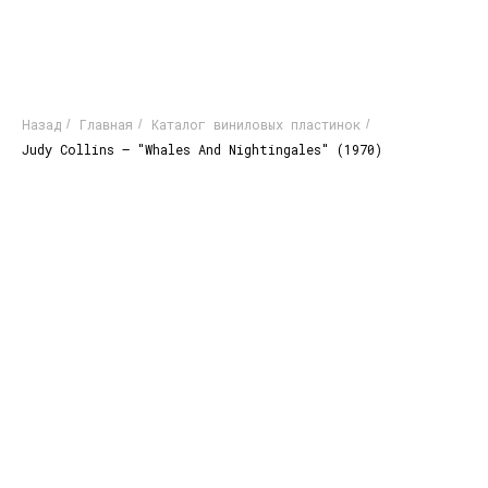
Назад
Главная
Каталог виниловых пластинок
/
/
/
Judy Collins ‎– "Whales And Nightingales" (1970)