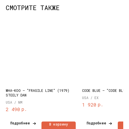
СМОТРИТЕ ТАКЖЕ
КОНТАКТЫ
НАШИ ПРОЕКТЫ
info@dustybeats.ru
Издательство
+7 903 290-99-73
Подкаст на YOUTUBE
Telegram
Telegram канал
WHA-KOO – "FRAGILE LINE" (1979)
CODE BLUE – "CODE BLUE"
STEELY DAN
НАВИГАЦИЯ
USA / EX
USA / NM
р.
1 920
Публичная оферта
Каталог
р.
2 490
Политика
Доставка и оплата
конфиденциальности
О нас
Подробнее
Подробнее
В корзину
В
Контакты