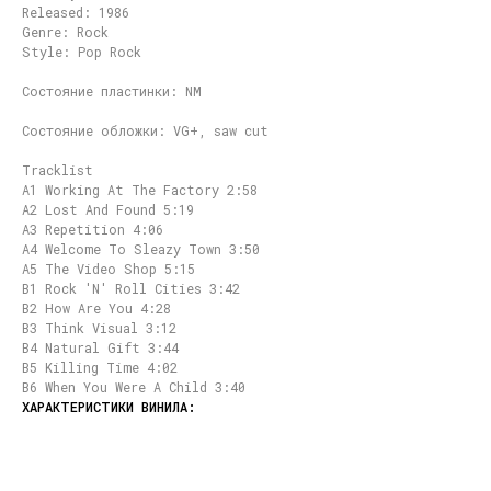
Released: 1986
Genre: Rock
Style: Pop Rock
Состояние пластинки: NM
Состояние обложки: VG+, saw cut
Tracklist
A1 Working At The Factory 2:58
A2 Lost And Found 5:19
A3 Repetition 4:06
A4 Welcome To Sleazy Town 3:50
A5 The Video Shop 5:15
B1 Rock 'N' Roll Cities 3:42
B2 How Are You 4:28
B3 Think Visual 3:12
B4 Natural Gift 3:44
B5 Killing Time 4:02
B6 When You Were A Child 3:40