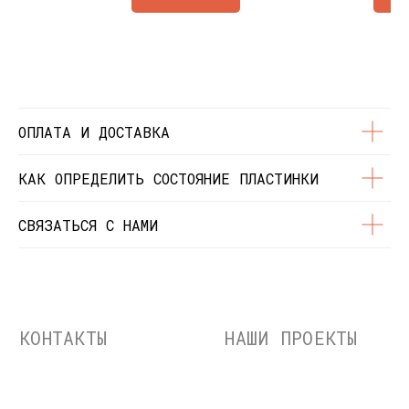
Состояние пластинок
Разработка сайта
© Dustybeats.ru Интернет-магазин
виниловых пластинок
ИП Чиркова Ольга Святославовна, ОГРНИП:
323774600664115, ИНН: 771597260331
ОПЛАТА И ДОСТАВКА
КАК ОПРЕДЕЛИТЬ СОСТОЯНИЕ ПЛАСТИНКИ
СВЯЗАТЬСЯ С НАМИ