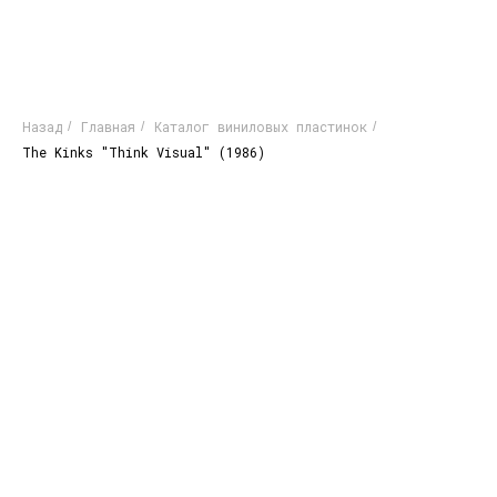
Назад
Главная
Каталог виниловых пластинок
/
/
/
The Kinks "Think Visual" (1986)