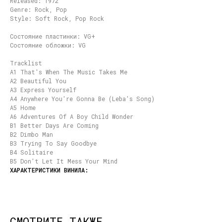
Released: 1972
Genre: Rock, Pop
Style: Soft Rock, Pop Rock
Состояние пластинки: VG+
Состояние обложки: VG
Tracklist
A1 That's When The Music Takes Me
A2 Beautiful You
A3 Express Yourself
A4 Anywhere You're Gonna Be (Leba's Song)
A5 Home
A6 Adventures Of A Boy Child Wonder
B1 Better Days Are Coming
B2 Dimbo Man
B3 Trying To Say Goodbye
B4 Solitaire
B5 Don't Let It Mess Your Mind
СМОТРИТЕ ТАКЖЕ