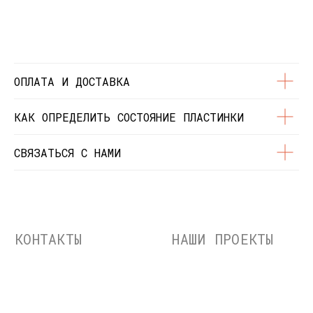
© Dustybeats.ru Интернет-магазин
виниловых пластинок
ИП Чиркова Ольга Святославовна, ОГРНИП:
323774600664115, ИНН: 771597260331
ОПЛАТА И ДОСТАВКА
КАК ОПРЕДЕЛИТЬ СОСТОЯНИЕ ПЛАСТИНКИ
СВЯЗАТЬСЯ С НАМИ