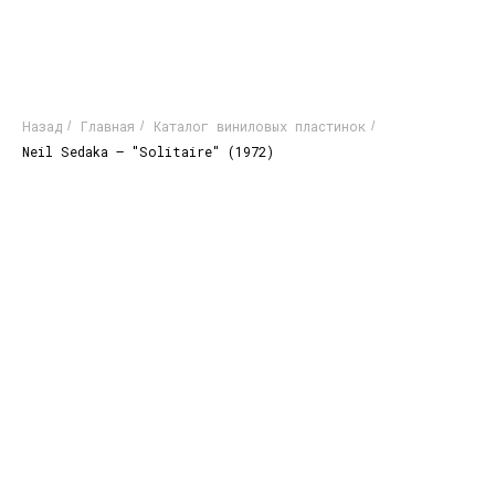
Назад
Главная
Каталог виниловых пластинок
/
/
/
Neil Sedaka – "Solitaire" (1972)