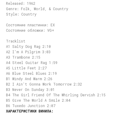
Released: 1962
Genre: Folk, World, & Country
Style: Country
Состояние пластинки: EX
Состояние обложки: VG+
Tracklist
A1 Salty Dog Rag 2:10
A2 I'm A Pilgrim 3:03
A3 Trambone 2:15
A4 Steel Guitar Rag 1:59
A5 Little Feet 2:27
A6 Blue Steel Blues 2:19
B1 Windy And Warm 2:26
B2 I Ain't Gonna Work Tomorrow 2:32
B3 Never On Sunday 3:01
B4 The Girl Friend Of The Whirling Dervish 2:15
B5 Give The World A Smile 2:04
B6 Tuxedo Junction 2:07