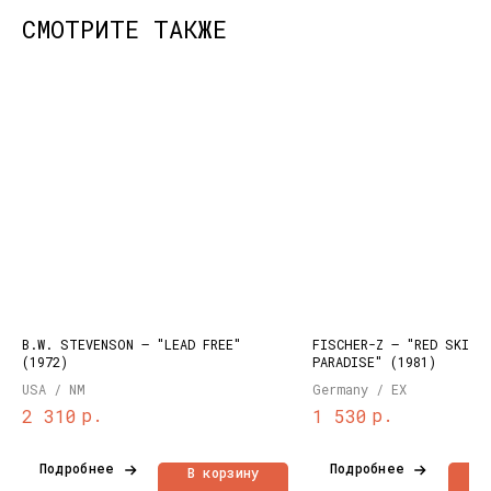
СМОТРИТЕ ТАКЖЕ
КОНТАКТЫ
НАШИ ПРОЕКТЫ
info@dustybeats.ru
Издательство
+7 903 290-99-73
Подкаст на YOUTUBE
Telegram
Telegram канал
B.W. STEVENSON – "LEAD FREE"
FISCHER-Z – "RED SKIES
(1972)
PARADISE" (1981)
НАВИГАЦИЯ
USA / NM
Germany / EX
Публичная оферта
Каталог
р.
р.
2 310
1 530
Политика
Доставка и оплата
конфиденциальности
О нас
Подробнее
Подробнее
В корзину
В
Контакты