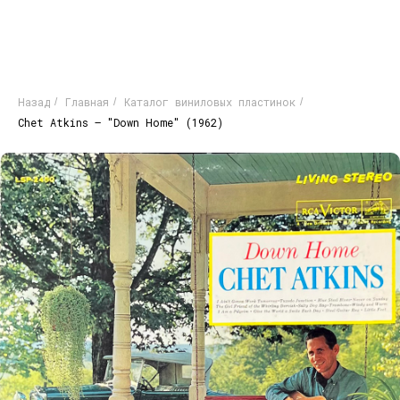
Назад
Главная
Каталог виниловых пластинок
/
/
/
Chet Atkins – "Down Home" (1962)