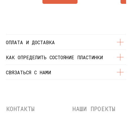
Состояние пластинок
Разработка сайта
© Dustybeats.ru Интернет-магазин
виниловых пластинок
ИП Чиркова Ольга Святославовна, ОГРНИП:
323774600664115, ИНН: 771597260331
ОПЛАТА И ДОСТАВКА
КАК ОПРЕДЕЛИТЬ СОСТОЯНИЕ ПЛАСТИНКИ
СВЯЗАТЬСЯ С НАМИ