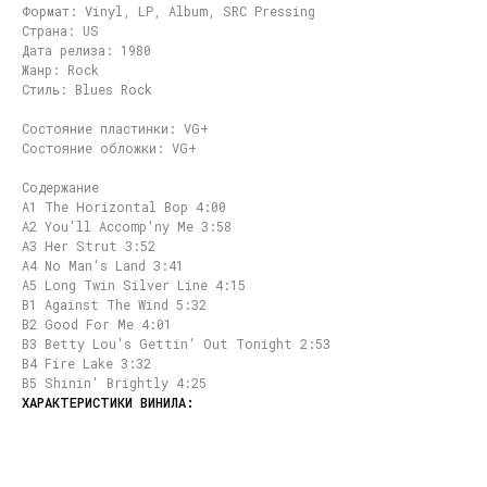
Формат: Vinyl, LP, Album, SRC Pressing
Страна: US
Дата релиза: 1980
Жанр: Rock
Стиль: Blues Rock
Состояние пластинки: VG+
Состояние обложки: VG+
Содержание
A1 The Horizontal Bop 4:00
A2 You'll Accomp'ny Me 3:58
A3 Her Strut 3:52
A4 No Man's Land 3:41
A5 Long Twin Silver Line 4:15
B1 Against The Wind 5:32
B2 Good For Me 4:01
B3 Betty Lou's Gettin' Out Tonight 2:53
B4 Fire Lake 3:32
B5 Shinin' Brightly 4:25