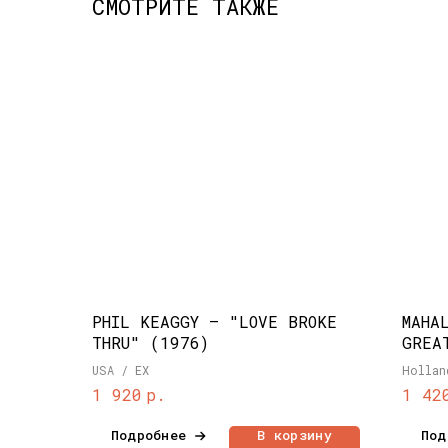
СМОТРИТЕ ТАКЖЕ
PHIL KEAGGY – "LOVE BROKE
MAHA
THRU" (1976)
GREA
USA / EX
Hollan
р.
1 920
1 42
Подробнее
В корзину
Под