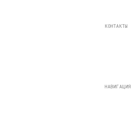
НАВИГАЦИЯ
Каталог
Доставка и оплата
О нас
Контакты
Состояние пластинок
Публичная оферта
НН: 771597260331
Политика конфиденциально