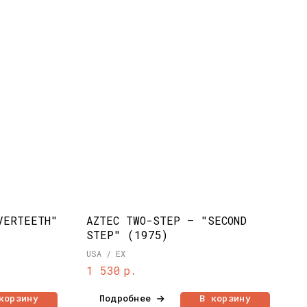
VERTEETH"
AZTEC TWO-STEP – "SECOND
STEP" (1975)
USA / EX
р.
1 530
корзину
Подробнее
В корзину