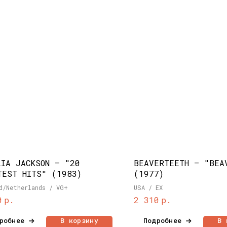
LIA JACKSON – "20
BEAVERTEETH – "BEA
TEST HITS" (1983)
(1977)
d/Netherlands / VG+
USA / EX
р.
р.
0
2 310
робнее
В корзину
Подробнее
В 