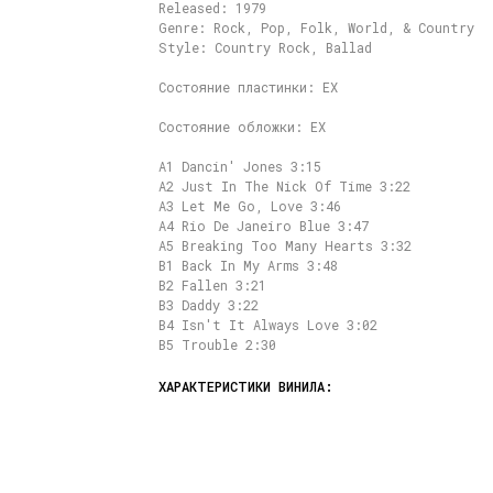
Released: 1979
Genre: Rock, Pop, Folk, World, & Country
Style: Country Rock, Ballad
Состояние пластинки: EX
Состояние обложки: EX
A1 Dancin' Jones 3:15
A2 Just In The Nick Of Time 3:22
A3 Let Me Go, Love 3:46
A4 Rio De Janeiro Blue 3:47
A5 Breaking Too Many Hearts 3:32
B1 Back In My Arms 3:48
B2 Fallen 3:21
B3 Daddy 3:22
B4 Isn't It Always Love 3:02
B5 Trouble 2:30