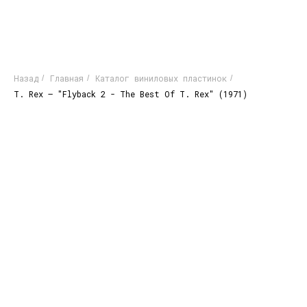
Назад
Главная
Каталог виниловых пластинок
/
/
/
T. Rex – "Flyback 2 - The Best Of T. Rex" (1971)