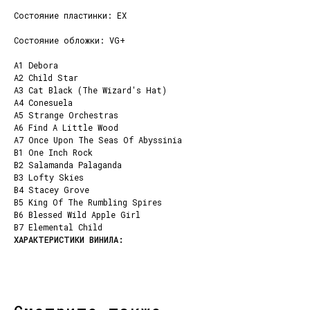
Состояние пластинки: EX
Состояние обложки: VG+
A1 Debora
A2 Child Star
A3 Cat Black (The Wizard's Hat)
A4 Conesuela
A5 Strange Orchestras
A6 Find A Little Wood
A7 Once Upon The Seas Of Abyssinia
B1 One Inch Rock
B2 Salamanda Palaganda
B3 Lofty Skies
B4 Stacey Grove
B5 King Of The Rumbling Spires
B6 Blessed Wild Apple Girl
B7 Elemental Child
КОНТАКТЫ
НАШИ ПРОЕКТЫ
info@dustybeats.ru
Издательство
+7 903 290-99-73
Подкаст на YOUTUBE
Telegram
Telegram канал