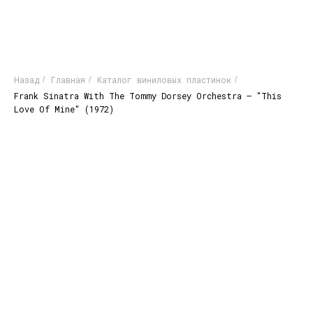
Назад
Главная
Каталог виниловых пластинок
/
/
/
Frank Sinatra With The Tommy Dorsey Orchestra – "This
Love Of Mine" (1972)