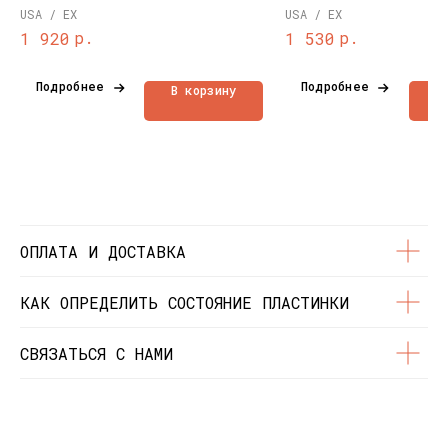
THE CHROME NUN" (1973)
USA / EX
USA / EX
Политика
Доставка и оплата
конфиденциальности
р.
р.
1 920
1 530
О нас
Контакты
Состояние пластинок
Разработка сайта
Подробнее
Подробнее
В корзину
В
© Dustybeats.ru Интернет-магазин
виниловых пластинок
ИП Чиркова Ольга Святославовна, ОГРНИП:
323774600664115, ИНН: 771597260331
ОПЛАТА И ДОСТАВКА
КАК ОПРЕДЕЛИТЬ СОСТОЯНИЕ ПЛАСТИНКИ
СВЯЗАТЬСЯ С НАМИ