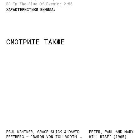
B8 In The Blue Of Evening 2:55
СМОТРИТЕ ТАКЖЕ
КОНТАКТЫ
НАШИ ПРОЕКТЫ
info@dustybeats.ru
Издательство
+7 903 290-99-73
Подкаст на YOUTUBE
Telegram
Telegram канал
НАВИГАЦИЯ
PAUL KANTNER, GRACE SLICK & DAVID
PETER, PAUL AND MARY –
FREIBERG – "BARON VON TOLLBOOTH &
WILL RISE" (1965)
Публичная оферта
Каталог