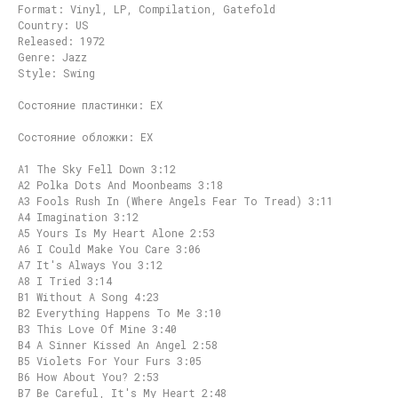
Format: Vinyl, LP, Compilation, Gatefold
Country: US
Released: 1972
Genre: Jazz
Style: Swing
Состояние пластинки: EX
Состояние обложки: EX
A1 The Sky Fell Down 3:12
A2 Polka Dots And Moonbeams 3:18
A3 Fools Rush In (Where Angels Fear To Tread) 3:11
A4 Imagination 3:12
A5 Yours Is My Heart Alone 2:53
A6 I Could Make You Care 3:06
A7 It's Always You 3:12
A8 I Tried 3:14
B1 Without A Song 4:23
B2 Everything Happens To Me 3:10
B3 This Love Of Mine 3:40
B4 A Sinner Kissed An Angel 2:58
B5 Violets For Your Furs 3:05
B6 How About You? 2:53
B7 Be Careful, It's My Heart 2:48