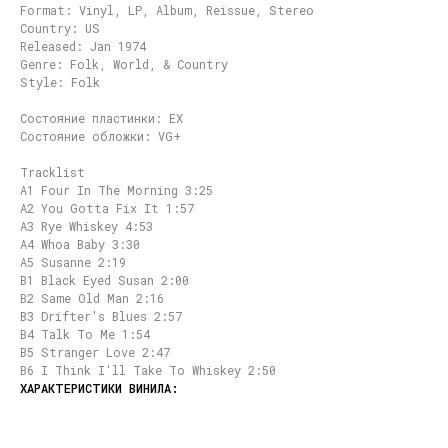
Format: Vinyl, LP, Album, Reissue, Stereo
Country: US
Released: Jan 1974
Genre: Folk, World, & Country
Style: Folk
Состояние пластинки: EX
Состояние обложки: VG+
Tracklist
A1 Four In The Morning 3:25
A2 You Gotta Fix It 1:57
A3 Rye Whiskey 4:53
A4 Whoa Baby 3:30
A5 Susanne 2:19
B1 Black Eyed Susan 2:00
B2 Same Old Man 2:16
B3 Drifter's Blues 2:57
B4 Talk To Me 1:54
B5 Stranger Love 2:47
B6 I Think I'll Take To Whiskey 2:50