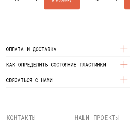
В корзину
В
Состояние пластинок
Разработка сайта
© Dustybeats.ru Интернет-магазин
виниловых пластинок
ИП Чиркова Ольга Святославовна, ОГРНИП:
323774600664115, ИНН: 771597260331
ОПЛАТА И ДОСТАВКА
КАК ОПРЕДЕЛИТЬ СОСТОЯНИЕ ПЛАСТИНКИ
СВЯЗАТЬСЯ С НАМИ