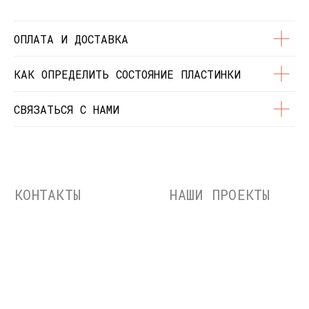
Политика
Доставка и оплата
конфиденциальности
О нас
Контакты
ОПЛАТА И ДОСТАВКА
Состояние пластинок
Разработка сайта
КАК ОПРЕДЕЛИТЬ СОСТОЯНИЕ ПЛАСТИНКИ
© Dustybeats.ru Интернет-магазин
виниловых пластинок
СВЯЗАТЬСЯ С НАМИ
ИП Чиркова Ольга Святославовна, ОГРНИП:
323774600664115, ИНН: 771597260331