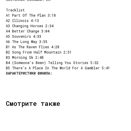
Tracklist
A1 Part Of The Plan 3:18
A2 Illinois 4:13
A3 Changing Horses 2:34
A4 Better Change 3:04
A5 Souvenirs 4:33
A6 The Long Way 3:55
B1 As The Raven Flies 4:28
B2 Song From Half Mountain 2:51
B3 Morning Sk 2:48
B4 (Someone's Been) Telling You Stories 5:32
B5 There's A Place In The World For A Gambler 5:41
КОНТАКТЫ
НАШИ ПРОЕКТЫ
info@dustybeats.ru
Издательство
+7 903 290-99-73
Подкаст на YOUTUBE
Telegram
Telegram канал
Смотрите также
НАВИГАЦИЯ
Публичная оферта
Каталог