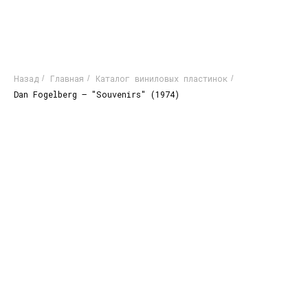
Назад
Главная
Каталог виниловых пластинок
/
/
/
Dan Fogelberg – "Souvenirs" (1974)