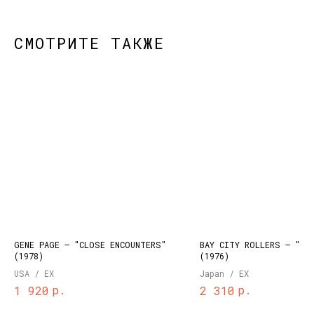
СМОТРИТЕ ТАКЖЕ
КОНТАКТЫ
НАШИ ПРОЕКТЫ
info@dustybeats.ru
Издательство
+7 903 290-99-73
Подкаст на YOUTUBE
Telegram
Telegram канал
GENE PAGE – "CLOSE ENCOUNTERS"
BAY CITY ROLLERS – "DE
НАВИГАЦИЯ
(1978)
(1976)
USA / EX
Japan / EX
Публичная оферта
Каталог
р.
р.
1 920
2 310
Политика
Доставка и оплата
конфиденциальности
О нас