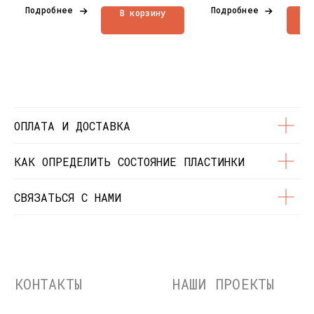
Контакты
Подробнее
Подробнее
В корзину
В
Состояние пластинок
Разработка сайта
© Dustybeats.ru Интернет-магазин
виниловых пластинок
ИП Чиркова Ольга Святославовна, ОГРНИП:
323774600664115, ИНН: 771597260331
ОПЛАТА И ДОСТАВКА
КАК ОПРЕДЕЛИТЬ СОСТОЯНИЕ ПЛАСТИНКИ
СВЯЗАТЬСЯ С НАМИ