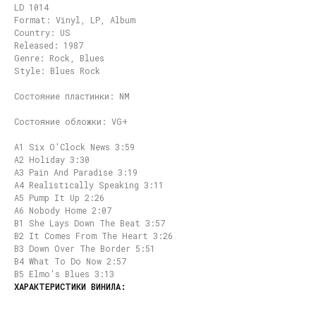
LD 1014
Format: Vinyl, LP, Album
Country: US
Released: 1987
Genre: Rock, Blues
Style: Blues Rock
Состояние пластинки: NM
Состояние обложки: VG+
A1 Six O'Clock News 3:59
A2 Holiday 3:30
A3 Pain And Paradise 3:19
A4 Realistically Speaking 3:11
A5 Pump It Up 2:26
A6 Nobody Home 2:07
B1 She Lays Down The Beat 3:57
B2 It Comes From The Heart 3:26
B3 Down Over The Border 5:51
B4 What To Do Now 2:57
B5 Elmo's Blues 3:13