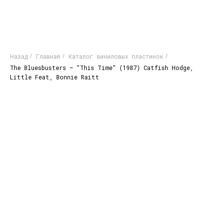
Назад
Главная
Каталог виниловых пластинок
/
/
/
The Bluesbusters – "This Time" (1987) Catfish Hodge,
Little Feat, Bonnie Raitt