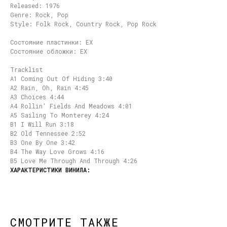
Released: 1976
Genre: Rock, Pop
Style: Folk Rock, Country Rock, Pop Rock
Состояние пластинки: EX
Состояние обложки: EX
Tracklist
A1 Coming Out Of Hiding 3:40
A2 Rain, Oh, Rain 4:45
A3 Choices 4:44
A4 Rollin' Fields And Meadows 4:01
A5 Sailing To Monterey 4:24
B1 I Will Run 3:18
B2 Old Tennessee 2:52
B3 One By One 3:42
B4 The Way Love Grows 4:16
B5 Love Me Through And Through 4:26
СМОТРИТЕ ТАКЖЕ