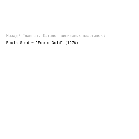
Назад
Главная
Каталог виниловых пластинок
/
/
/
Fools Gold – "Fools Gold" (1976)