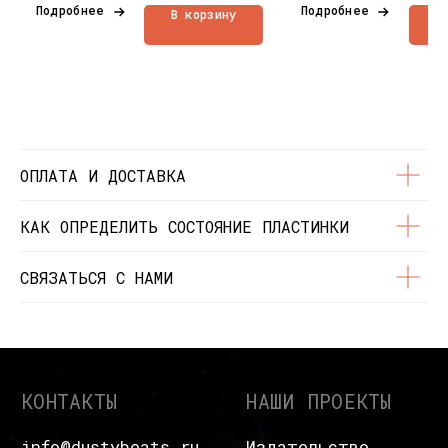
Контакты
Подробнее
Подробнее
В корзину
В
Состояние пластинок
Разработка сайта
© Dustybeats.ru Интернет-магазин
виниловых пластинок
ИП Чиркова Ольга Святославовна, ОГРНИП:
323774600664115, ИНН: 771597260331
ОПЛАТА И ДОСТАВКА
КАК ОПРЕДЕЛИТЬ СОСТОЯНИЕ ПЛАСТИНКИ
СВЯЗАТЬСЯ С НАМИ