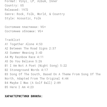
Format: Vinyl, LP, Album, Inner
Country: US
Released: 1972
Genre: Rock, Folk, World, & Country
Style: Acoustic, Folk
Состояние пластинки: VG+
Состояние обложки: VG+
Tracklist
A1 Together Alone 4:53
A2 Between The Road Signs 2:37
A3 Summer Weaving 3:43
A4 My Rainbow Race 4:11
A5 Do You Believe 5:26
B1 I Am Not A Poet (Night Song) 5:22
B2 Stoneground Words 4:17
B3 Song Of The South, Based On A Theme From Song Of The
North, Adapted From The Original 4:44
B4 Maybe I Was (A Golf Ball) 2:09
B5 Here I Am 4:23