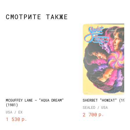
СМОТРИТЕ ТАКЖЕ
КОНТАКТЫ
НАШИ ПРОЕКТЫ
info@dustybeats.ru
Издательство
+7 903 290-99-73
Подкаст на YOUTUBE
Telegram
Telegram канал
MCGUFFEY LANE – "AQUA DREAM"
SHERBET "HOWZAT" (1976
НАВИГАЦИЯ
(1981)
SEALED / USA
USA / EX
Публичная оферта
Каталог
р.
2 700
р.
1 530
Политика
Доставка и оплата
конфиденциальности
О нас