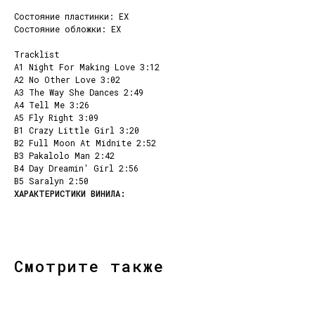
Состояние пластинки: EX
Состояние обложки: EX
Tracklist
A1 Night For Making Love 3:12
A2 No Other Love 3:02
A3 The Way She Dances 2:49
A4 Tell Me 3:26
A5 Fly Right 3:09
B1 Crazy Little Girl 3:20
B2 Full Moon At Midnite 2:52
B3 Pakalolo Man 2:42
B4 Day Dreamin' Girl 2:56
B5 Saralyn 2:50
КОНТАКТЫ
НАШИ ПРОЕКТЫ
info@dustybeats.ru
Издательство
+7 903 290-99-73
Подкаст на YOUTUBE
Telegram
Telegram канал
Смотрите также
НАВИГАЦИЯ