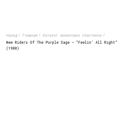
Назад
Главная
Каталог виниловых пластинок
/
/
/
New Riders Of The Purple Sage – "Feelin' All Right"
(1980)