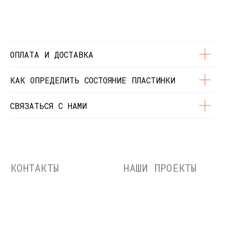
© Dustybeats.ru Интернет-магазин
виниловых пластинок
ИП Чиркова Ольга Святославовна, ОГРНИП:
323774600664115, ИНН: 771597260331
ОПЛАТА И ДОСТАВКА
КАК ОПРЕДЕЛИТЬ СОСТОЯНИЕ ПЛАСТИНКИ
СВЯЗАТЬСЯ С НАМИ