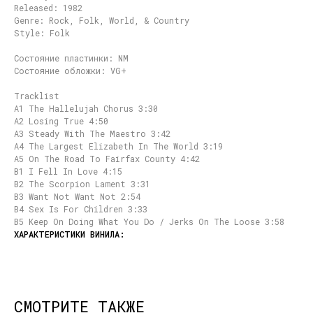
Released: 1982
Genre: Rock, Folk, World, & Country
Style: Folk
Состояние пластинки: NM
Состояние обложки: VG+
Tracklist
A1 The Hallelujah Chorus 3:30
A2 Losing True 4:50
A3 Steady With The Maestro 3:42
A4 The Largest Elizabeth In The World 3:19
A5 On The Road To Fairfax County 4:42
B1 I Fell In Love 4:15
B2 The Scorpion Lament 3:31
B3 Want Not Want Not 2:54
B4 Sex Is For Children 3:33
B5 Keep On Doing What You Do / Jerks On The Loose 3:58
СМОТРИТЕ ТАКЖЕ