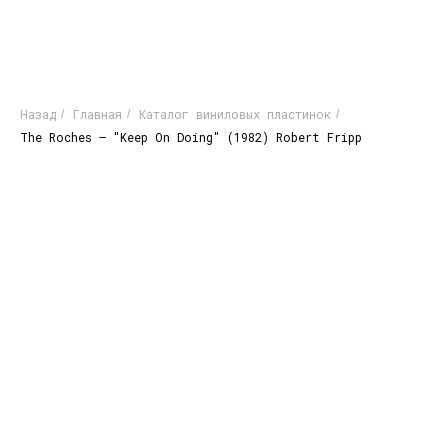
Назад
Главная
Каталог виниловых пластинок
/
/
/
The Roches – "Keep On Doing" (1982) Robert Fripp