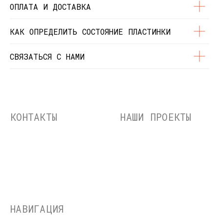
ОПЛАТА И ДОСТАВКА
ИП Чиркова Ольга Святославовна, ОГРНИП:
323774600664115, ИНН: 771597260331
КАК ОПРЕДЕЛИТЬ СОСТОЯНИЕ ПЛАСТИНКИ
СВЯЗАТЬСЯ С НАМИ