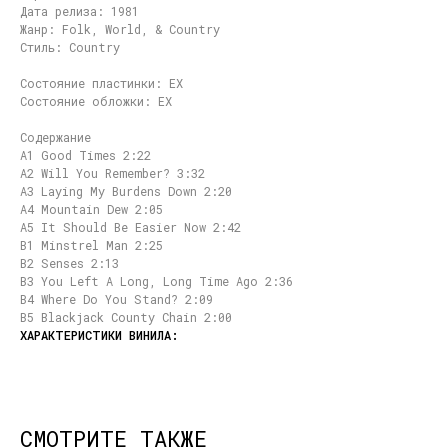
Дата релиза: 1981
Жанр: Folk, World, & Country
Стиль: Country
Состояние пластинки: EX
Состояние обложки: EX
Содержание
A1 Good Times 2:22
A2 Will You Remember? 3:32
A3 Laying My Burdens Down 2:20
A4 Mountain Dew 2:05
A5 It Should Be Easier Now 2:42
B1 Minstrel Man 2:25
B2 Senses 2:13
B3 You Left A Long, Long Time Ago 2:36
B4 Where Do You Stand? 2:09
B5 Blackjack County Chain 2:00
СМОТРИТЕ ТАКЖЕ