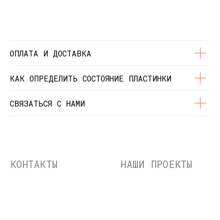
© Dustybeats.ru Интернет-магазин
виниловых пластинок
ИП Чиркова Ольга Святославовна, ОГРНИП:
323774600664115, ИНН: 771597260331
ОПЛАТА И ДОСТАВКА
КАК ОПРЕДЕЛИТЬ СОСТОЯНИЕ ПЛАСТИНКИ
СВЯЗАТЬСЯ С НАМИ