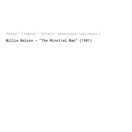
Назад
Главная
Каталог виниловых пластинок
/
/
/
Willie Nelson ‎– "The Minstrel Man" (1981)