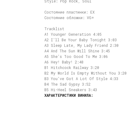
Style: Pop Rock, Soul
Состояние пластинки: EX
Состояние обложки: VG+
Tracklist
A1 Younger Generation 4:05
A2 I'll Be Your Baby Tonight 3:03
A3 Sleep Late, My Lady Friend 2:30
A4 And The Sun Will Shine 3:45
A5 She's Too Good To Me 3:06
A6 Hey! Baby! 2:48
B1 Hitchcock Railway 3:20
B2 My World Is Empty Without You 3:20
B3 You've Got A Lot Of Style 4:33
B4 The Sad Gypsy 3:52
B5 Hi-Heel Sneakers 3:43