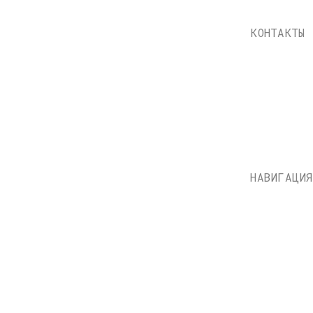
НАВИГАЦИЯ
Каталог
Доставка и оплата
О нас
Контакты
Состояние пластинок
Публичная оферта
НН: 771597260331
Политика конфиденциально