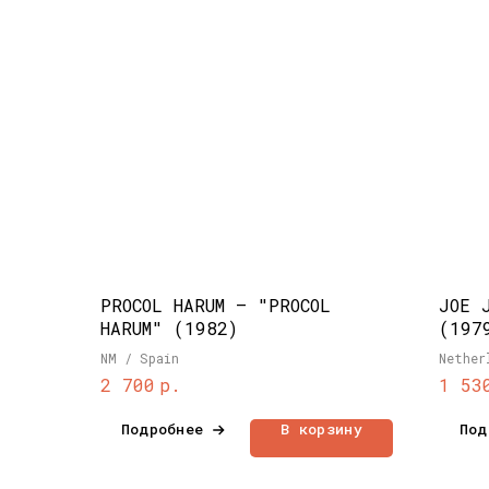
PROCOL HARUM – "PROCOL
JOE 
HARUM" (1982)
(197
NM / Spain
Nether
р.
2 700
1 53
Подробнее
В корзину
Под