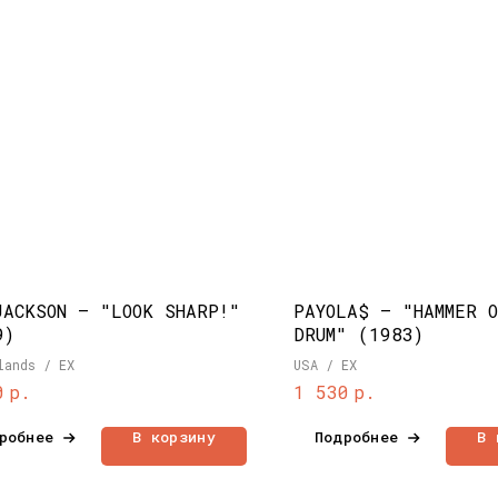
JACKSON – "LOOK SHARP!"
PAYOLA$ – "HAMMER O
9)
DRUM" (1983)
lands / EX
USA / EX
р.
р.
0
1 530
робнее
В корзину
Подробнее
В 