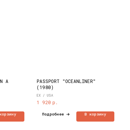
N A
PASSPORT "OCEANLINER"
(1980)
EX / USA
р.
1 920
корзину
Подробнее
В корзину