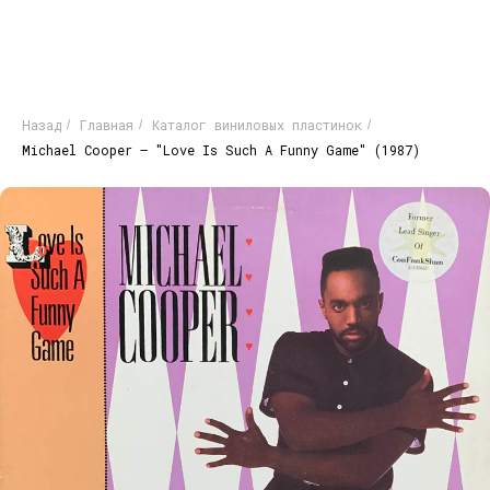
Назад
Главная
Каталог виниловых пластинок
/
/
/
Michael Cooper ‎– "Love Is Such A Funny Game" (1987)