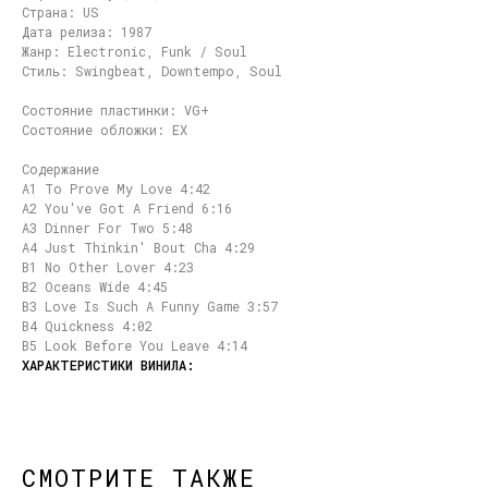
Страна: US
Дата релиза: 1987
Жанр: Electronic, Funk / Soul
Стиль: Swingbeat, Downtempo, Soul
Состояние пластинки: VG+
Состояние обложки: EX
Содержание
A1 To Prove My Love 4:42
A2 You've Got A Friend 6:16
A3 Dinner For Two 5:48
A4 Just Thinkin' Bout Cha 4:29
B1 No Other Lover 4:23
B2 Oceans Wide 4:45
B3 Love Is Such A Funny Game 3:57
B4 Quickness 4:02
B5 Look Before You Leave 4:14
СМОТРИТЕ ТАКЖЕ