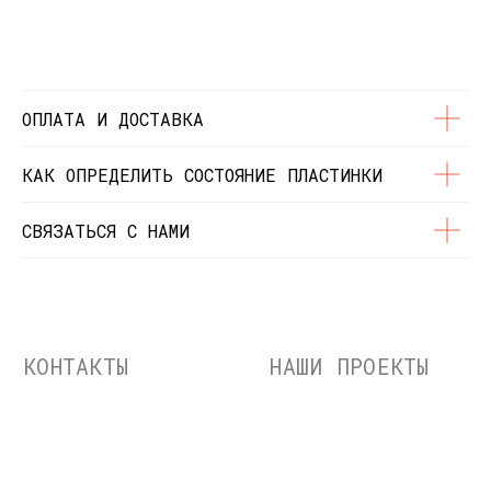
© Dustybeats.ru Интернет-магазин
виниловых пластинок
ИП Чиркова Ольга Святославовна, ОГРНИП:
323774600664115, ИНН: 771597260331
ОПЛАТА И ДОСТАВКА
КАК ОПРЕДЕЛИТЬ СОСТОЯНИЕ ПЛАСТИНКИ
СВЯЗАТЬСЯ С НАМИ