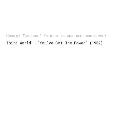
Назад
Главная
Каталог виниловых пластинок
/
/
/
Third World – "You've Got The Power" (1982)