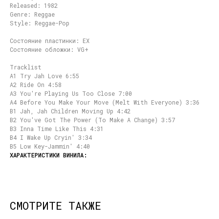
Released: 1982
Genre: Reggae
Style: Reggae-Pop
Состояние пластинки: EX
Состояние обложки: VG+
Tracklist
A1 Try Jah Love 6:55
A2 Ride On 4:58
A3 You're Playing Us Too Close 7:00
A4 Before You Make Your Move (Melt With Everyone) 3:36
B1 Jah, Jah Children Moving Up 4:42
B2 You've Got The Power (To Make A Change) 3:57
B3 Inna Time Like This 4:31
B4 I Wake Up Cryin' 3:34
B5 Low Key-Jammin' 4:40
СМОТРИТЕ ТАКЖЕ