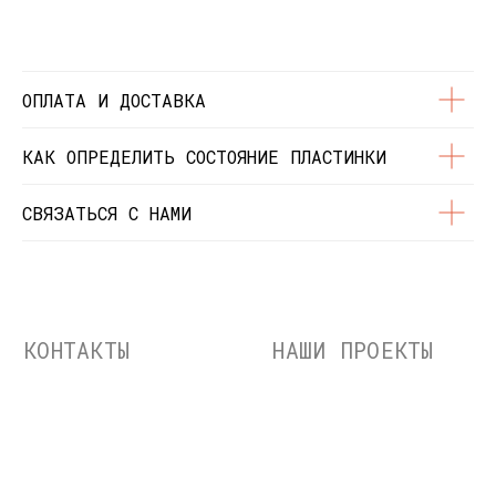
© Dustybeats.ru Интернет-магазин
виниловых пластинок
ИП Чиркова Ольга Святославовна, ОГРНИП:
323774600664115, ИНН: 771597260331
ОПЛАТА И ДОСТАВКА
КАК ОПРЕДЕЛИТЬ СОСТОЯНИЕ ПЛАСТИНКИ
СВЯЗАТЬСЯ С НАМИ