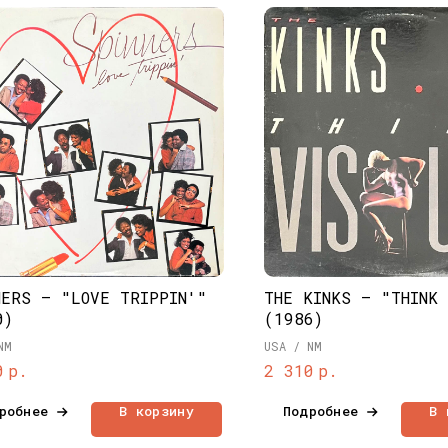
NERS – "LOVE TRIPPIN'"
THE KINKS – "THINK
0)
(1986)
NM
USA / NM
р.
р.
0
2 310
робнее
В корзину
Подробнее
В 