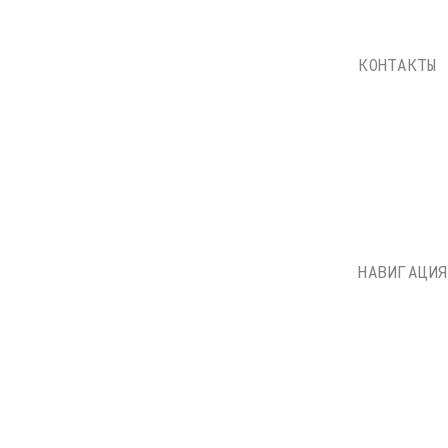
НАВИГАЦИЯ
Каталог
Доставка и оплата
О нас
Контакты
Состояние пластинок
Публичная оферта
НН: 771597260331
Политика конфиденциально