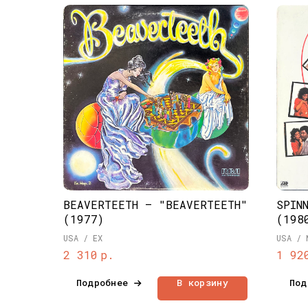
BEAVERTEETH – "BEAVERTEETH"
SPIN
(1977)
(198
USA / EX
USA / 
р.
2 310
1 92
Подробнее
В корзину
Под