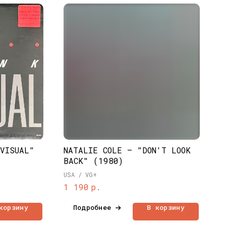
 VISUAL"
NATALIE COLE – "DON'T LOOK
BACK" (1980)
USA / VG+
р.
1 190
корзину
Подробнее
В корзину