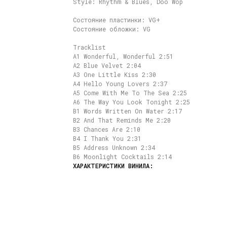
Style: Rhythm & Blues, Doo Wop
Состояние пластинки: VG+
Состояние обложки: VG
Tracklist
A1 Wonderful, Wonderful 2:51
A2 Blue Velvet 2:04
A3 One Little Kiss 2:30
A4 Hello Young Lovers 2:37
A5 Come With Me To The Sea 2:25
A6 The Way You Look Tonight 2:25
B1 Words Written On Water 2:17
B2 And That Reminds Me 2:20
B3 Chances Are 2:10
B4 I Thank You 2:31
B5 Address Unknown 2:34
B6 Moonlight Cocktails 2:14