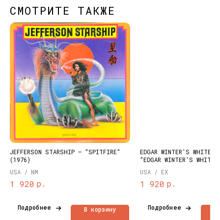
СМОТРИТЕ ТАКЖЕ
КОНТАКТЫ
НАШИ ПРОЕКТЫ
info@dustybeats.ru
Издательство
+7 903 290-99-73
Подкаст на YOUTUBE
Telegram
Telegram канал
JEFFERSON STARSHIP – "SPITFIRE"
EDGAR WINTER'S WHITE T
(1976)
"EDGAR WINTER'S WHITE 
НАВИГАЦИЯ
(1971)
USA / NM
USA / EX
Публичная оферта
Каталог
р.
р.
1 920
1 920
Политика
Доставка и оплата
конфиденциальности
О нас
Подробнее
Подробнее
В корзину
В
Контакты