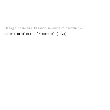
Назад
Главная
Каталог виниловых пластинок
/
/
/
Bonnie Bramlett – "Memories" (1978)