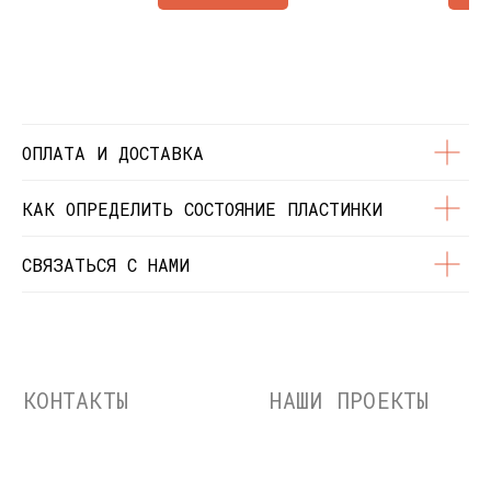
Состояние пластинок
Разработка сайта
© Dustybeats.ru Интернет-магазин
виниловых пластинок
ИП Чиркова Ольга Святославовна, ОГРНИП:
323774600664115, ИНН: 771597260331
ОПЛАТА И ДОСТАВКА
КАК ОПРЕДЕЛИТЬ СОСТОЯНИЕ ПЛАСТИНКИ
СВЯЗАТЬСЯ С НАМИ