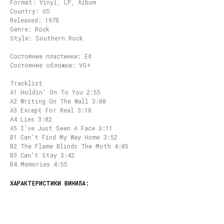
Format: Vinyl, LP, Album
Country: US
Released: 1978
Genre: Rock
Style: Southern Rock
Состояние пластинки: EX
Состояние обложки: VG+
Tracklist
A1 Holdin' On To You 2:55
A2 Writing On The Wall 3:00
A3 Except For Real 3:18
A4 Lies 3:02
A5 I've Just Seen A Face 3:11
B1 Can't Find My Way Home 3:52
B2 The Flame Blinds The Moth 4:05
B3 Can't Stay 3:42
B4 Memories 4:55